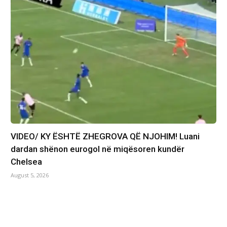
VIDEO/ KY ËSHTË ZHEGROVA QË NJOHIM! Luani
dardan shënon eurogol në miqësoren kundër
Chelsea
August 5, 2026