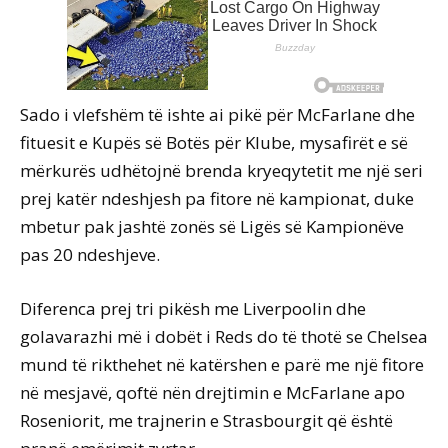
Sado i vlefshëm të ishte ai pikë për McFarlane dhe
fituesit e Kupës së Botës për Klube, mysafirët e së
mërkurës udhëtojnë brenda kryeqytetit me një seri
prej katër ndeshjesh pa fitore në kampionat, duke
mbetur pak jashtë zonës së Ligës së Kampionëve
pas 20 ndeshjeve.
Diferenca prej tri pikësh me Liverpoolin dhe
golavarazhi më i dobët i Reds do të thotë se Chelsea
mund të rikthehet në katërshen e parë me një fitore
në mesjavë, qoftë nën drejtimin e McFarlane apo
Roseniorit, me trajnerin e Strasbourgit që është