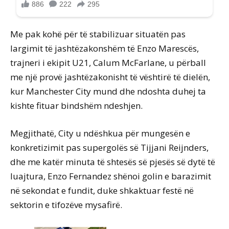
Me pak kohë për të stabilizuar situatën pas
largimit të jashtëzakonshëm të Enzo Marescës,
trajneri i ekipit U21, Calum McFarlane, u përball
me një provë jashtëzakonisht të vështirë të dielën,
kur Manchester City mund dhe ndoshta duhej ta
kishte fituar bindshëm ndeshjen.
Megjithatë, City u ndëshkua për mungesën e
konkretizimit pas supergolës së Tijjani Reijnders,
dhe me katër minuta të shtesës së pjesës së dytë të
luajtura, Enzo Fernandez shënoi golin e barazimit
në sekondat e fundit, duke shkaktuar festë në
sektorin e tifozëve mysafirë.