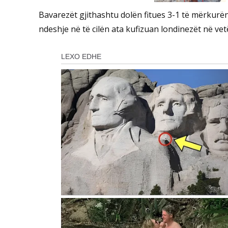
Bavarezët gjithashtu dolën fitues 3-1 të mërkur
ndeshje në të cilën ata kufizuan londinezët në ve