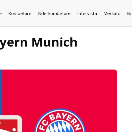
e
Kombëtare
Ndërkombëtare
Intervista
Merkato
N
ayern Munich