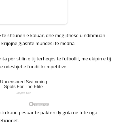
ë të shtunën e kaluar, dhe megjithëse u ndihmuan
të krijojnë gjashtë mundësi të mëdha.
a për stilin e tij tërheqës të futbollit, me ekipin e tij
ë ndeshjet e fundit kompetitive.
shtu kanë pësuar të paktën dy gola në tetë nga
ticionet.