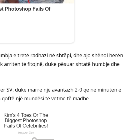
bja e tretë radhazi në shtëpi, dhe ajo shënoi herën
k arritën të fitojnë, duke pësuar shtatë humbje dhe
r SV, duke marrë një avantazh 2-0 që në minutën e
n qoftë një mundësi të vetme të madhe.