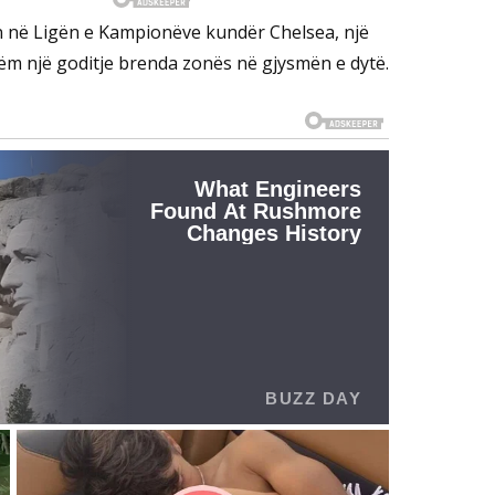
ën në Ligën e Kampionëve kundër Chelsea, një
tëm një goditje brenda zonës në gjysmën e dytë.