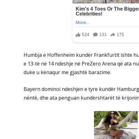
Humbja e Hoffenheim kundër Frankfurtit ishte hum
e 13-të në 14 ndeshje në PreZero Arena që ata nu
duke u kënaqur me gjashtë barazime.
Bayern dominoi ndeshjen e tyre kundër Hamburge
nëntë, dhe ata penguan kundërshtarët të krijoni