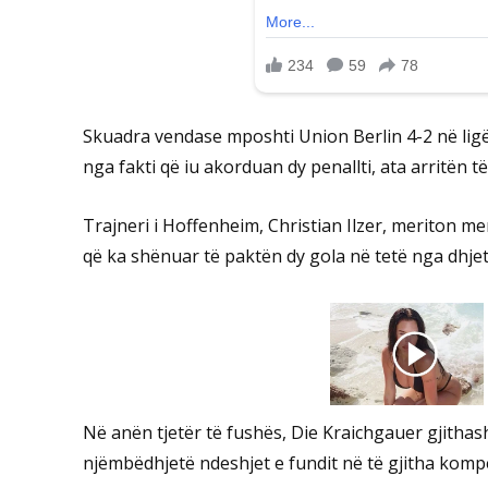
Skuadra vendase mposhti Union Berlin 4-2 në lig
nga fakti që iu akorduan dy penallti, ata arritën 
Trajneri i Hoffenheim, Christian Ilzer, meriton merit
që ka shënuar të paktën dy gola në tetë nga dhjet
Në anën tjetër të fushës, Die Kraichgauer gjitha
njëmbëdhjetë ndeshjet e fundit në të gjitha kompe