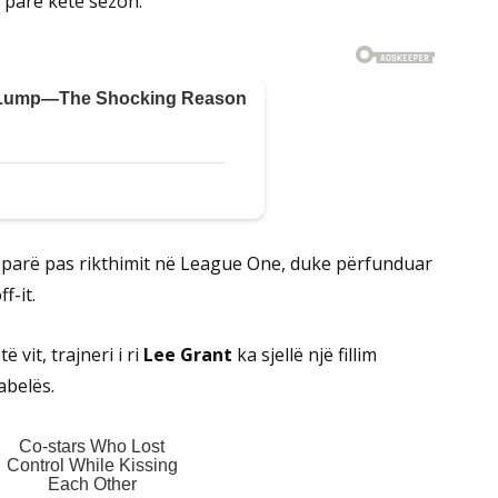
 parë këtë sezon.
e parë pas rikthimit në League One, duke përfunduar
f-it.
 vit, trajneri i ri
Lee Grant
ka sjellë një fillim
abelës.