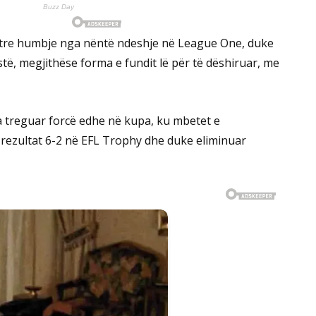
e tre humbje nga nëntë ndeshje në League One, duke
të, megjithëse forma e fundit lë për të dëshiruar, me
a treguar forcë edhe në kupa, ku mbetet e
rezultat 6-2 në EFL Trophy dhe duke eliminuar