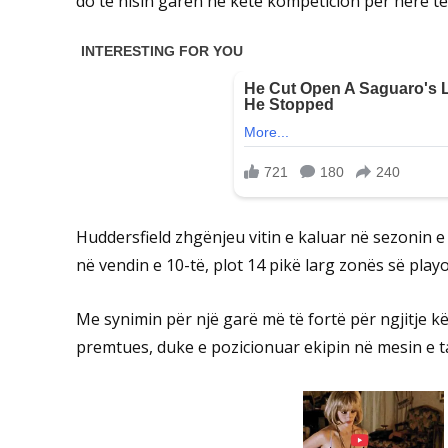
do të nisin garën në këtë kompeticion për herë të
Huddersfield zhgënjeu vitin e kaluar në sezonin 
në vendin e 10-të, plot 14 pikë larg zonës së playof
Me synimin për një garë më të fortë për ngjitje këtë
premtues, duke e pozicionuar ekipin në mesin e t