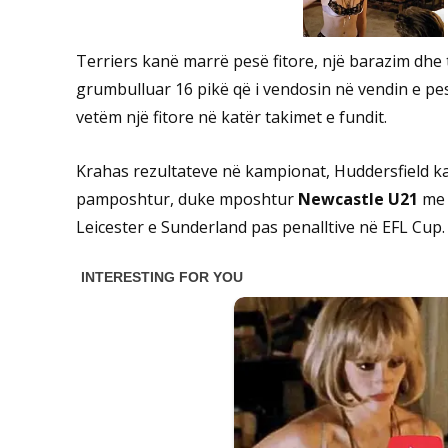
Terriers kanë marrë pesë fitore, një barazim dh
grumbulluar 16 pikë që i vendosin në vendin e pes
vetëm një fitore në katër takimet e fundit.
Krahas rezultateve në kampionat, Huddersfield k
pamposhtur, duke mposhtur
Newcastle U21
me 
Leicester e Sunderland pas penalltive në EFL Cup.