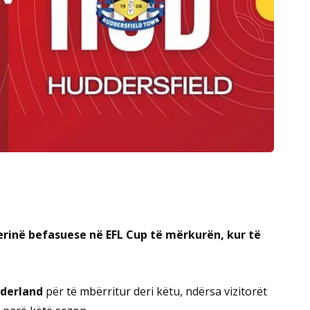
erinë befasuese në EFL Cup të mërkurën, kur të
derland
për të mbërritur deri këtu, ndërsa vizitorët