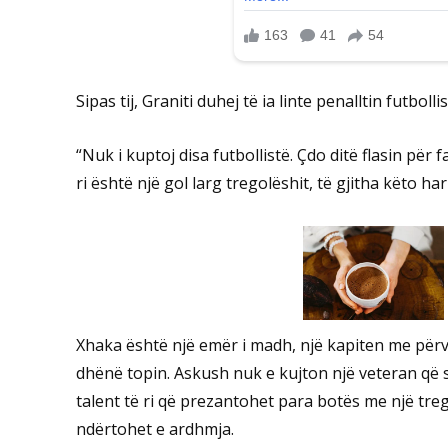
Sipas tij, Graniti duhej të ia linte penalltin futbo
“Nuk i kuptoj disa futbollistë. Çdo ditë flasin për 
ri është një gol larg tregolëshit, të gjitha këto h
Xhaka është një emër i madh, një kapiten me përvoj
dhënë topin. Askush nuk e kujton një veteran që sh
talent të ri që prezantohet para botës me një tr
ndërtohet e ardhmja.