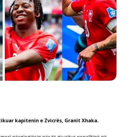
ikuar kapitenin e Zvicrës, Granit Xhaka.
 mori përgjegjësin për të gjuajtur penalltinë në