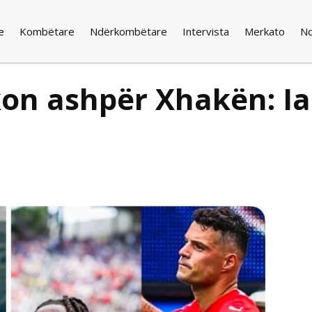
e
Kombëtare
Ndërkombëtare
Intervista
Merkato
N
ikon ashpër Xhakën: I