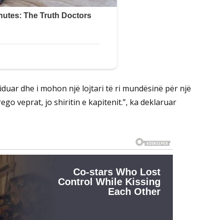
iduar dhe i mohon një lojtari të ri mundësinë për një
go veprat, jo shiritin e kapitenit.”, ka deklaruar