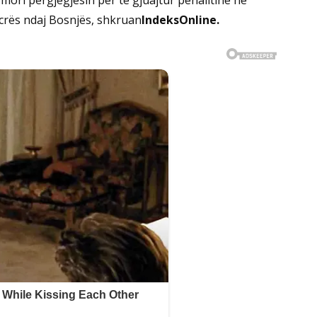
icrës ndaj Bosnjës, shkruan
IndeksOnline.