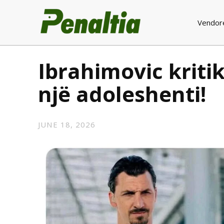
Vendor
Ibrahimovic krit
një adoleshenti!
JUNE 18, 2026