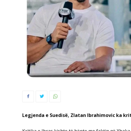
Legjenda e Suedisë, Zlatan Ibrahimovic ka krit
Kritika e Ibras kishte të bënte me faktin që Xhaka