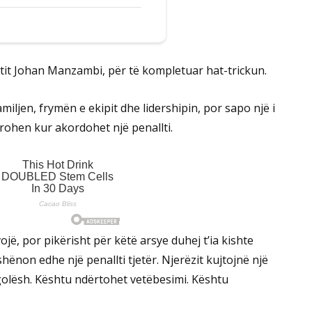
llistit Johan Manzambi, për të kompletuar hat-trickun.
familjen, frymën e ekipit dhe lidershipin, por sapo një i
arrohen kur akordohet një penallti.
ë, por pikërisht për këtë arsye duhej t’ia kishte
ënon edhe një penallti tjetër. Njerëzit kujtojnë një
egolësh. Kështu ndërtohet vetëbesimi. Kështu