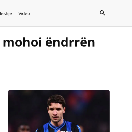
deshje
Video
a mohoi ëndrrën