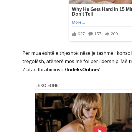
Për mua është e thjeshtë: nëse je tashmë i konsol
tregolësh, atëherë mos më fol për lidership. Më tre
Zlatan Ibrahimovic.
/IndeksOnline/