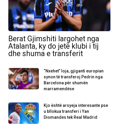
Berat Gjimshiti largohet nga
Atalanta, ky do jetë klubi i tij
dhe shuma e transferit
“Nxehet” loja, gjiganti europian
synon të transferoj Pedrin nga
Barcelona për shumën
marramendëse
Kjo është arsyeja interesante pse
u bllokua transferi i Yan
Diomandes tek Real Madrid