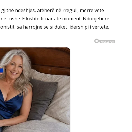
gjithë ndeshjes, atëherë në rregull, merre vetë
rë në fushë. E kishte fituar atë moment. Ndonjëherë
nistit, sa harrojnë se si duket lidershipi i vërtetë.