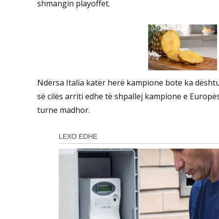
shmangin playoffet.
Ndërsa Italia katër herë kampione bote ka dështu
së cilës arriti edhe të shpallej kampione e Europë
turne madhor.