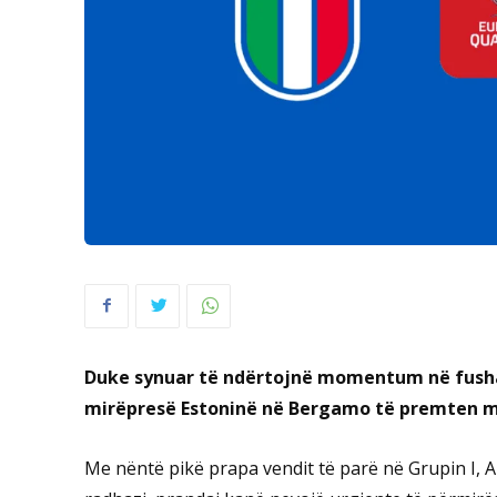
Duke synuar të ndërtojnë momentum në fushatë
mirëpresë Estoninë në Bergamo të premten 
Me nëntë pikë prapa vendit të parë në Grupin I, A