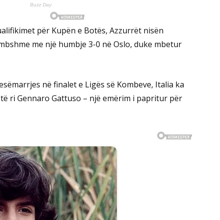
alifikimet për Kupën e Botës, Azzurrët nisën
dhimbshme me një humbje 3-0 në Oslo, duke mbetur
sëmarrjes në finalet e Ligës së Kombeve, Italia ka
 të ri Gennaro Gattuso – një emërim i papritur për