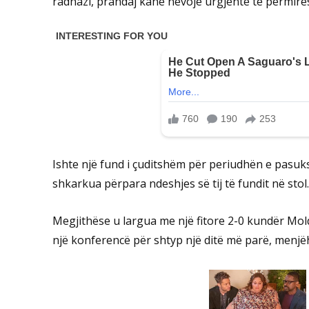
radhazi, prandaj kanë nevojë urgjente të përmirëso
Ishte një fund i çuditshëm për periudhën e pasuksess
shkarkua përpara ndeshjes së tij të fundit në stol.
Megjithëse u largua me një fitore 2-0 kundër Mold
një konferencë për shtyp një ditë më parë, menjë