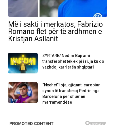
Më i sakti i merkatos, Fabrizio
Romano flet për të ardhmen e
Kristjan Asllanit
ZYRTARE/ Nedim Bajrami
transferohet tek ekipi i ri, ja ku do
vazhdoj karrierën shqiptari
“Nxehet” loja, gjiganti europian
synon të transferoj Pedrin nga
Barcelona për shumën
marramendëse