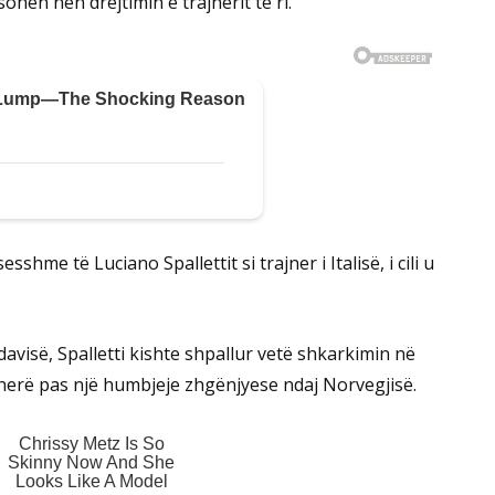
hen nën drejtimin e trajnerit të ri.
hme të Luciano Spallettit si trajner i Italisë, i cili u
avisë, Spalletti kishte shpallur vetë shkarkimin në
herë pas një humbjeje zhgënjyese ndaj Norvegjisë.