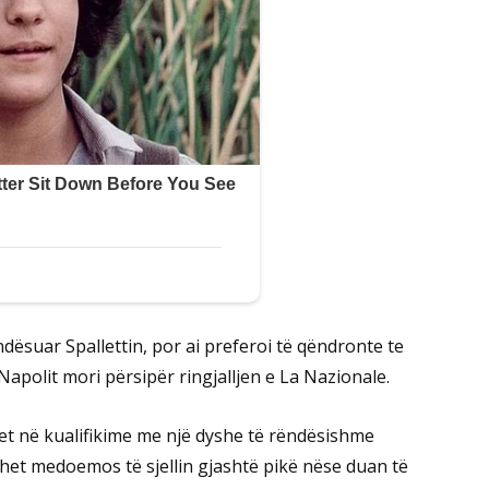
ndësuar Spallettin, por ai preferoi të qëndronte te
Napolit mori përsipër ringjalljen e La Nazionale.
ehet në kualifikime me një dyshe të rëndësishme
duhet medoemos të sjellin gjashtë pikë nëse duan të