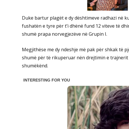
Duke bartur plagët e dy dështimeve radhazi në ku
fushatën e tyre për t’i dhënë fund 12 viteve të 
shumë prapa norvegjezëve në Grupin I.
Megjithëse me dy ndeshje më pak për shkak të pje
shumë për të rikuperuar nën drejtimin e trajnerit
shumëkënd.