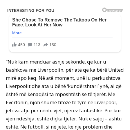
“Nuk kam menduar asnjë sekondë, që kur u
bashkova me Liverpoolin, për atë që ka bërë United
mirë apo keq. Në atë moment, unë iu përkushtova
Liverpoolit dhe ata u bënë ‘kundërshtari’ ynë, ai që
është më kënaqësi ta mposhtësh se të tjerët. Me
Evertonin, njoh shumë tifozë të tyre në Liverpool,
jetova atje për nëntë vjet, njerëz fantastikë. Por kur
vjen ndeshja, është diçka tjetër. Nuk e sajoj – ashtu
është. Në futboll, si në jetë, ke një problem dhe