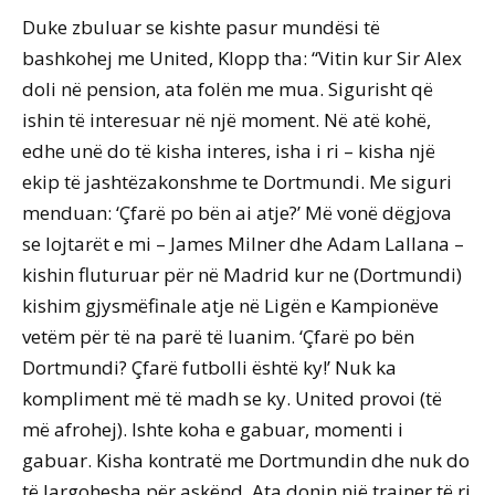
Duke zbuluar se kishte pasur mundësi të
bashkohej me United, Klopp tha: “Vitin kur Sir Alex
doli në pension, ata folën me mua. Sigurisht që
ishin të interesuar në një moment. Në atë kohë,
edhe unë do të kisha interes, isha i ri – kisha një
ekip të jashtëzakonshme te Dortmundi. Me siguri
menduan: ‘Çfarë po bën ai atje?’ Më vonë dëgjova
se lojtarët e mi – James Milner dhe Adam Lallana –
kishin fluturuar për në Madrid kur ne (Dortmundi)
kishim gjysmëfinale atje në Ligën e Kampionëve
vetëm për të na parë të luanim. ‘Çfarë po bën
Dortmundi? Çfarë futbolli është ky!’ Nuk ka
kompliment më të madh se ky. United provoi (të
më afrohej). Ishte koha e gabuar, momenti i
gabuar. Kisha kontratë me Dortmundin dhe nuk do
të largohesha për askënd. Ata donin një trajner të ri