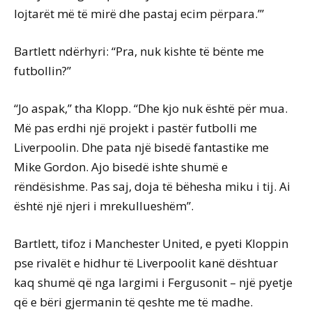
lojtarët më të mirë dhe pastaj ecim përpara.’”
Bartlett ndërhyri: “Pra, nuk kishte të bënte me
futbollin?”
“Jo aspak,” tha Klopp. “Dhe kjo nuk është për mua.
Më pas erdhi një projekt i pastër futbolli me
Liverpoolin. Dhe pata një bisedë fantastike me
Mike Gordon. Ajo bisedë ishte shumë e
rëndësishme. Pas saj, doja të bëhesha miku i tij. Ai
është një njeri i mrekullueshëm”.
Bartlett, tifoz i Manchester United, e pyeti Kloppin
pse rivalët e hidhur të Liverpoolit kanë dështuar
kaq shumë që nga largimi i Fergusonit – një pyetje
që e bëri gjermanin të qeshte me të madhe.