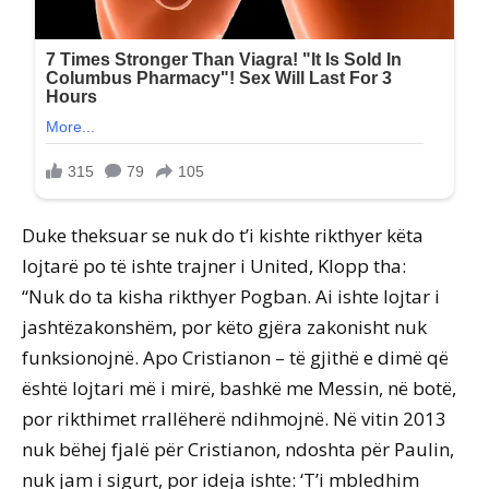
Duke theksuar se nuk do t’i kishte rikthyer këta
lojtarë po të ishte trajner i United, Klopp tha:
“Nuk do ta kisha rikthyer Pogban. Ai ishte lojtar i
jashtëzakonshëm, por këto gjëra zakonisht nuk
funksionojnë. Apo Cristianon – të gjithë e dimë që
është lojtari më i mirë, bashkë me Messin, në botë,
por rikthimet rrallëherë ndihmojnë. Në vitin 2013
nuk bëhej fjalë për Cristianon, ndoshta për Paulin,
nuk jam i sigurt, por ideja ishte: ‘T’i mbledhim