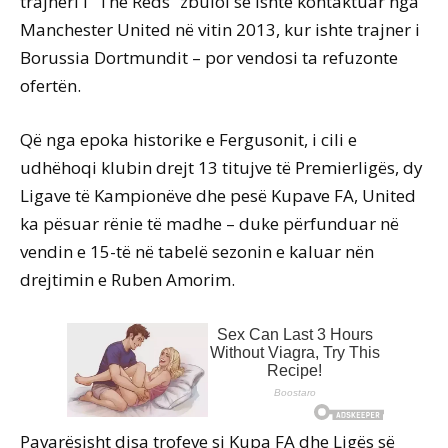
trajneri i “The Reds” zbuloi se ishte kontaktuar nga
Manchester United në vitin 2013, kur ishte trajner i
Borussia Dortmundit – por vendosi ta refuzonte
ofertën.
Që nga epoka historike e Fergusonit, i cili e
udhëhoqi klubin drejt 13 titujve të Premierligës, dy
Ligave të Kampionëve dhe pesë Kupave FA, United
ka pësuar rënie të madhe – duke përfunduar në
vendin e 15-të në tabelë sezonin e kaluar nën
drejtimin e Ruben Amorim.
Pavarësisht disa trofeve si Kupa FA dhe Ligës së