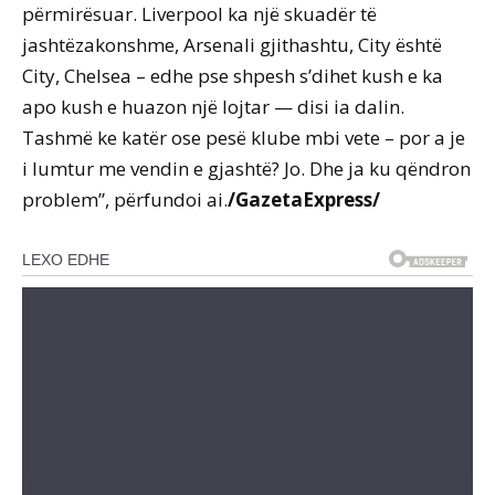
përmirësuar. Liverpool ka një skuadër të
jashtëzakonshme, Arsenali gjithashtu, City është
City, Chelsea – edhe pse shpesh s’dihet kush e ka
apo kush e huazon një lojtar — disi ia dalin.
Tashmë ke katër ose pesë klube mbi vete – por a je
i lumtur me vendin e gjashtë? Jo. Dhe ja ku qëndron
problem”, përfundoi ai.
/GazetaExpress/