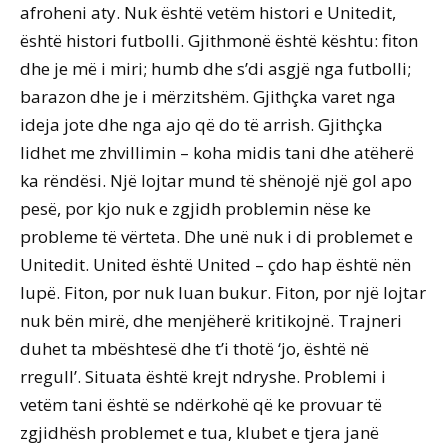
afroheni aty. Nuk është vetëm histori e Unitedit,
është histori futbolli. Gjithmonë është kështu: fiton
dhe je më i miri; humb dhe s’di asgjë nga futbolli;
barazon dhe je i mërzitshëm. Gjithçka varet nga
ideja jote dhe nga ajo që do të arrish. Gjithçka
lidhet me zhvillimin – koha midis tani dhe atëherë
ka rëndësi. Një lojtar mund të shënojë një gol apo
pesë, por kjo nuk e zgjidh problemin nëse ke
probleme të vërteta. Dhe unë nuk i di problemet e
Unitedit. United është United – çdo hap është nën
lupë. Fiton, por nuk luan bukur. Fiton, por një lojtar
nuk bën mirë, dhe menjëherë kritikojnë. Trajneri
duhet ta mbështesë dhe t’i thotë ‘jo, është në
rregull’. Situata është krejt ndryshe. Problemi i
vetëm tani është se ndërkohë që ke provuar të
zgjidhësh problemet e tua, klubet e tjera janë