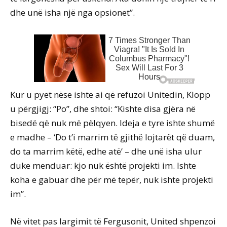
dhe unë isha një nga opsionet”.
Kur u pyet nëse ishte ai që refuzoi Unitedin, Klopp
u përgjigj: “Po”, dhe shtoi: “Kishte disa gjëra në
bisedë që nuk më pëlqyen. Ideja e tyre ishte shumë
e madhe – ‘Do t’i marrim të gjithë lojtarët që duam,
do ta marrim këtë, edhe atë’ – dhe unë isha ulur
duke menduar: kjo nuk është projekti im. Ishte
koha e gabuar dhe për më tepër, nuk ishte projekti
im”.
Në vitet pas largimit të Fergusonit, United shpenzoi