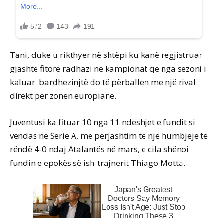
Tani, duke u rikthyer në shtëpi ku kanë regjistruar
gjashtë fitore radhazi në kampionat që nga sezoni i
kaluar, bardhezinjtë do të përballen me një rival
direkt për zonën europiane.
Juventusi ka fituar 10 nga 11 ndeshjet e fundit si
vendas në Serie A, me përjashtim të një humbjeje të
rëndë 4-0 ndaj Atalantës në mars, e cila shënoi
fundin e epokës së ish-trajnerit Thiago Motta.