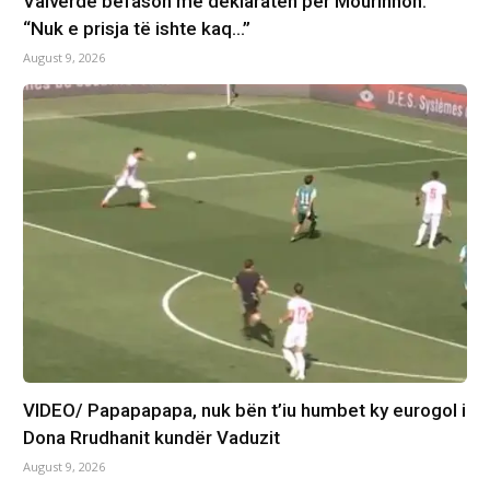
Valverde befason me deklaratën për Mourinhon:
“Nuk e prisja të ishte kaq…”
August 9, 2026
VIDEO/ Papapapapa, nuk bën t’iu humbet ky eurogol i
Dona Rrudhanit kundër Vaduzit​
August 9, 2026