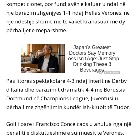
kompeticionet, por fundjavën e kaluar u ndal në
një barazim zhgënjyes 1-1 ndaj Hellas Veronës, në
një ndeshje shumë më të vakët krahasuar me dy
përballjet e mëparshme.
Pas fitores spektakolare 4-3 ndaj Interit në Derby
d’Italia dhe barazimit dramatik 4-4 me Borussia
Dortmund në Champions League, Juventusi u
përball me zhgënjimin kundër ish-klubit të Tudor.
Goli i parë i Francisco Conceicaos u anulua nga një
penallti e diskutueshme e sulmuesit të Veronës,