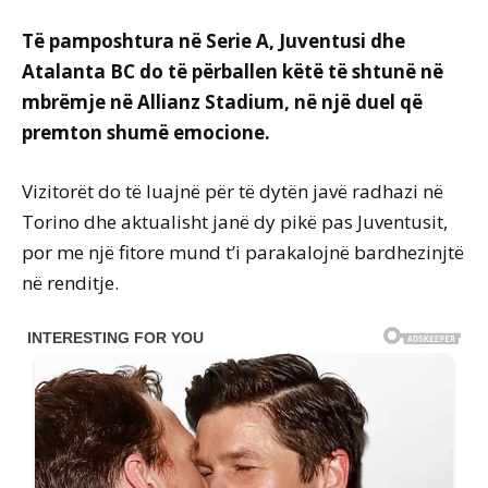
Të pamposhtura në Serie A, Juventusi dhe
Atalanta BC do të përballen këtë të shtunë në
mbrëmje në Allianz Stadium, në një duel që
premton shumë emocione.
Vizitorët do të luajnë për të dytën javë radhazi në
Torino dhe aktualisht janë dy pikë pas Juventusit,
por me një fitore mund t’i parakalojnë bardhezinjtë
në renditje.