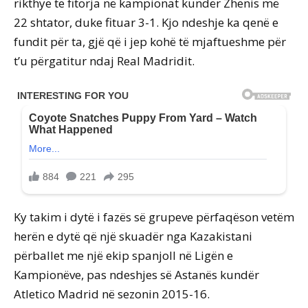
rikthye te fitorja në kampionat kundër Zhenis më
22 shtator, duke fituar 3-1. Kjo ndeshje ka qenë e
fundit për ta, gjë që i jep kohë të mjaftueshme për
t’u përgatitur ndaj Real Madridit.
Ky takim i dytë i fazës së grupeve përfaqëson vetëm
herën e dytë që një skuadër nga Kazakistani
përballet me një ekip spanjoll në Ligën e
Kampionëve, pas ndeshjes së Astanës kundër
Atletico Madrid në sezonin 2015-16.