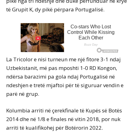
pikë nga tri ndeshje dhe duke përfunduar në krye
të Grupit K, dy pikë përpara Portugalisë.
La Tricolor e nisi turneun me një fitore 3-1 ndaj
Uzbekistanit, më pas mposhti 1-0 RD Kongon,
ndërsa barazimi pa gola ndaj Portugalisë në
ndeshjen e tretë mjaftoi për të siguruar vendin e
parë në grup.
Kolumbia arriti në çerekfinale të Kupës së Botës
2014 dhe në 1/8 e finales në vitin 2018, por nuk
arriti të kualifikohej për Botërorin 2022.