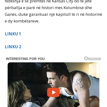
Ndeshja e së premtes në Kansas City do të jetë
përballja e parë në histori mes Kolumbisë dhe
Ganës, duke garantuar një kapitull të ri në historinë
e dy kombëtareve.
LINKU 1
LINKU 2