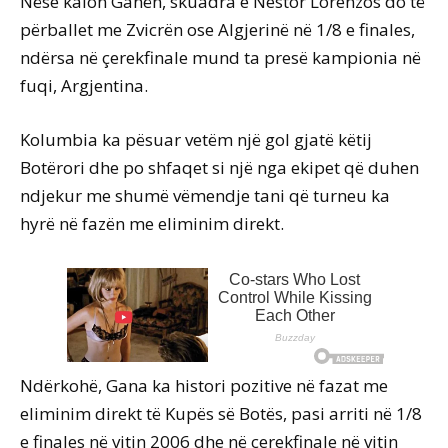
Nëse kalon Ganën, skuadra e Nestor Lorenzos do të
përballet me Zvicrën ose Algjerinë në 1/8 e finales,
ndërsa në çerekfinale mund ta presë kampionia në
fuqi, Argjentina.
Kolumbia ka pësuar vetëm një gol gjatë këtij
Botërori dhe po shfaqet si një nga ekipet që duhen
ndjekur me shumë vëmendje tani që turneu ka
hyrë në fazën me eliminim direkt.
Ndërkohë, Gana ka histori pozitive në fazat me
eliminim direkt të Kupës së Botës, pasi arriti në 1/8
e finales në vitin 2006 dhe në çerekfinale në vitin