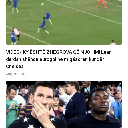
VIDEO/ KY ËSHTË ZHEGROVA QË NJOHIM! Luani
dardan shënon eurogol në miqësoren kundër
Chelsea
August 5, 2026