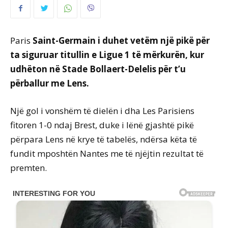
Paris
Saint-Germain i duhet vetëm një pikë për
ta siguruar titullin e Ligue 1 të mërkurën, kur
udhëton në Stade Bollaert-Delelis për t’u
përballur me Lens.
Një gol i vonshëm të dielën i dha Les Parisiens
fitoren 1-0 ndaj Brest, duke i lënë gjashtë pikë
përpara Lens në krye të tabelës, ndërsa këta të
fundit mposhtën Nantes me të njëjtin rezultat të
premten.