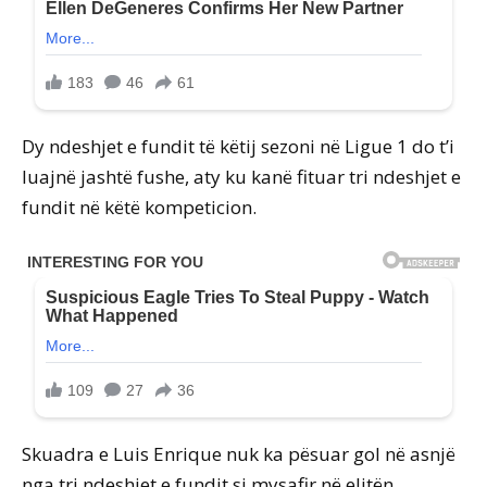
Dy ndeshjet e fundit të këtij sezoni në Ligue 1 do t’i
luajnë jashtë fushe, aty ku kanë fituar tri ndeshjet e
fundit në këtë kompeticion.
Skuadra e Luis Enrique nuk ka pësuar gol në asnjë
nga tri ndeshjet e fundit si mysafir në elitën