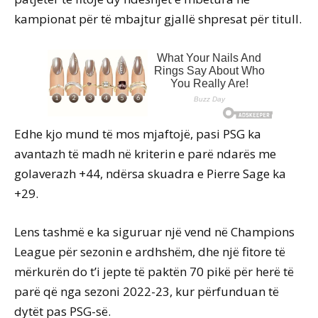
kampionat për të mbajtur gjallë shpresat për titull.
Edhe kjo mund të mos mjaftojë, pasi PSG ka
avantazh të madh në kriterin e parë ndarës me
golaverazh +44, ndërsa skuadra e Pierre Sage ka
+29.
Lens tashmë e ka siguruar një vend në Champions
League për sezonin e ardhshëm, dhe një fitore të
mërkurën do t’i jepte të paktën 70 pikë për herë të
parë që nga sezoni 2022-23, kur përfunduan të
dytët pas PSG-së.