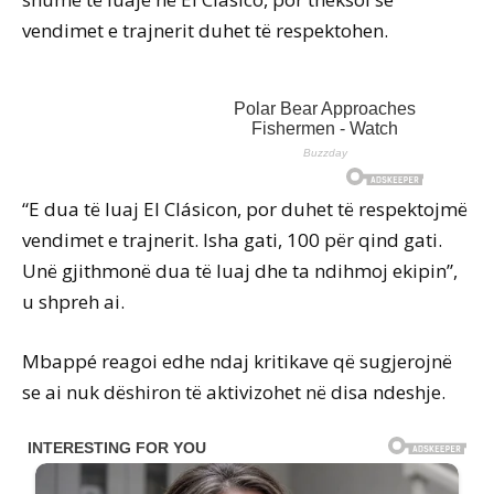
vendimet e trajnerit duhet të respektohen.
“E dua të luaj El Clásicon, por duhet të respektojmë
vendimet e trajnerit. Isha gati, 100 për qind gati.
Unë gjithmonë dua të luaj dhe ta ndihmoj ekipin”,
u shpreh ai.
Mbappé reagoi edhe ndaj kritikave që sugjerojnë
se ai nuk dëshiron të aktivizohet në disa ndeshje.