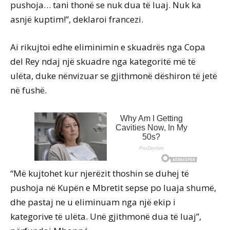
pushoja… tani thonë se nuk dua të luaj. Nuk ka
asnjë kuptim!”, deklaroi francezi.
Ai rikujtoi edhe eliminimin e skuadrës nga Copa
del Rey ndaj një skuadre nga kategoritë më të
ulëta, duke nënvizuar se gjithmonë dëshiron të jetë
në fushë.
“Më kujtohet kur njerëzit thoshin se duhej të
pushoja në Kupën e Mbretit sepse po luaja shumë,
dhe pastaj ne u eliminuam nga një ekip i
kategorive të ulëta. Unë gjithmonë dua të luaj”,