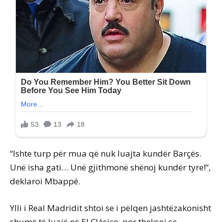
“Ishte turp për mua që nuk luajta kundër Barçës.
Unë isha gati… Unë gjithmonë shënoj kundër tyre!”,
deklaroi Mbappé.
Ylli i Real Madridit shtoi se i pëlqen jashtëzakonisht
shumë të luajë në El Clásico, por theksoi se