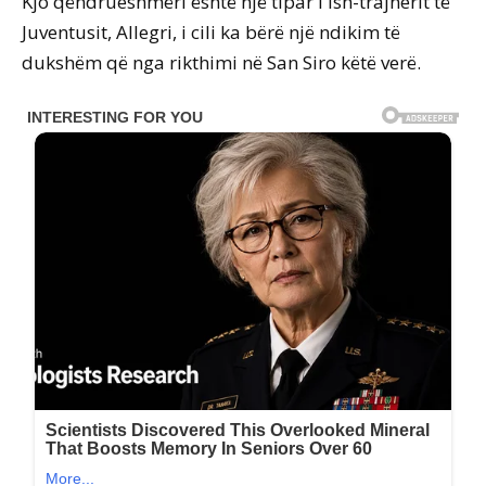
Kjo qëndrueshmëri është një tipar i ish-trajnerit të
Juventusit, Allegri, i cili ka bërë një ndikim të
dukshëm që nga rikthimi në San Siro këtë verë.