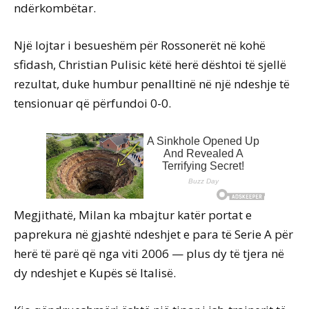
ndërkombëtar.
Një lojtar i besueshëm për Rossonerët në kohë
sfidash, Christian Pulisic këtë herë dështoi të sjellë
rezultat, duke humbur penalltinë në një ndeshje të
tensionuar që përfundoi 0-0.
Megjithatë, Milan ka mbajtur katër portat e
paprekura në gjashtë ndeshjet e para të Serie A për
herë të parë që nga viti 2006 — plus dy të tjera në
dy ndeshjet e Kupës së Italisë.