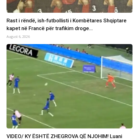
Rast i rëndë, ish-futbollisti i Kombëtares Shqiptare
kapet në Francë për trafikim droge…
August 6, 2026
VIDEO/ KY ËSHTË ZHEGROVA QË NJOHIM! Luani