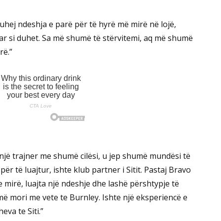
duhej ndeshja e parë për të hyrë më mirë në lojë,
uar si duhet. Sa më shumë të stërvitemi, aq më shumë
rë.”
një trajner me shumë cilësi, u jep shumë mundësi të
r të luajtur, ishte klub partner i Sitit. Pastaj Bravo
 mirë, luajta një ndeshje dhe lashë përshtypje të
 më mori me vete te Burnley. Ishte një eksperiencë e
eva te Siti.”