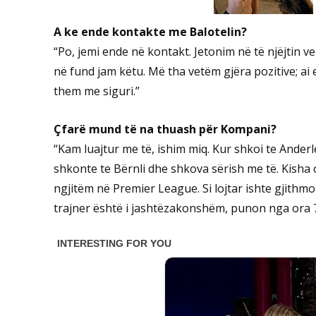
A ke ende kontakte me Balotelin?
“Po, jemi ende në kontakt. Jetonim në të njëjtin v
në fund jam këtu. Më tha vetëm gjëra pozitive; ai
them me siguri.”
Çfarë mund të na thuash për Kompani?
“Kam luajtur me të, ishim miq. Kur shkoi te Ander
shkonte te Bërnli dhe shkova sërish me të. Kisha 
ngjitëm në Premier League. Si lojtar ishte gjithm
trajner është i jashtëzakonshëm, punon nga ora 7 