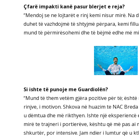
Çfarë impakti kanë pasur blerjet e reja?
“Mendoj se ne lojtarët e rinj kemi nisur mirë. Na 
duhet të vazhdojmë të shtyjmë përpara, kemi fill
mund të përmirësohemi dhe të bëjmë edhe më mi
Si ishte të punoje me Guardiolën?
“Mund të them vetëm gjëra pozitive për të; është 
rinjve, i motivon. Shkova në huazim te NAC Breda pë
u dëmtua dhe më rikthyen. Ishte një eksperiencë e
mirë te trajneri i portierëve, kështu që më pas ai
shkurtër, por intensive. Jam ndier i lumtur që u kth