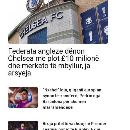
Federata angleze dënon
Chelsea me plot £10 milionë
dhe merkato të mbyllur, ja
arsyeja
“Nxehet” loja, gjiganti europian
synon të transferoj Pedrin nga
Barcelona për shumën
marramendëse
Broja pritet të vazhdoj në Premier
League, por jo te Burnley. Ekipi