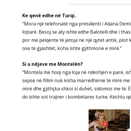
Ke qenë edhe në Turqi.
“Mora një telefonatë nga presidenti i Adana Demi
lojtarë. Besoj se aty ishte edhe Balotelli dhe i thas
por më pëlqente të jetoja në një qytet antik, plot 
ose të gjashtët, koha ishte gjithmonë e mirë.”
Si u ndjeve me Montelën?
“Montela më hoqi nga loja në ndeshjen e parë, is
sepse në fillim nuk kisha marrëdhënie të mirë m
mirë dhe gjithçka shkoi si duhet, sidomos me të. 
do ishte sot trajner i kombëtares turke. Kështu q