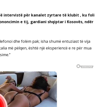
ë intervistë për kanalet zyrtare të klubit , ku foli
noncimin e tij, gardiani shqiptar i Kosovës, ndër
efonoi dhe folëm pak; isha shumë entuziast të vija
talia më pëlqen, është një eksperiencë e re për mua
 sime.”