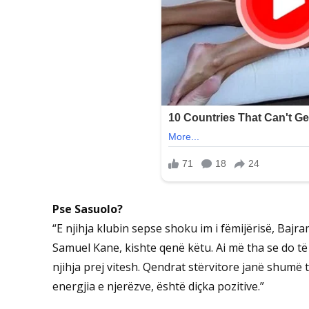
Pse Sasuolo?
“E njihja klubin sepse shoku im i fëmijërisë, Bajr
Samuel Kane, kishte qenë këtu. Ai më tha se do të 
njihja prej vitesh. Qendrat stërvitore janë shumë
energjia e njerëzve, është diçka pozitive.”