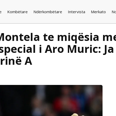
e
Kombëtare
Ndërkombëtare
Intervista
Merkato
N
Montela te miqësia me
pecial i Aro Muric: Ja
rinë A