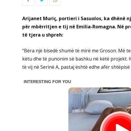
Arijanet Muriç, portieri i Sasuolos, ka dhënë nj
për mbërritjen e tij në Emilia-Romagna. Në pro
të tjera u shpreh:
“Bëra një bisedë shumë të mirë me Groson. Më tel
këtu dhe të punonim së bashku në këtë projekt. I
të vij në Serinë A, pastaj është edhe afër shtëpisë