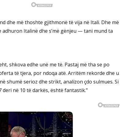
end dhe më thoshte gjithmonë të vija në Itali. Dhe më
 e adhuron Italinë dhe s’më gënjeu — tani mund ta
leht, shkova edhe unë me të. Pastaj më tha se po
oferta të tjera, por ndoqa atë. Arritëm rekorde dhe u
onë shumë serioz dhe strikt, analizon çdo sulmues. Si
deri në 10 të darkës, është fantastik.”