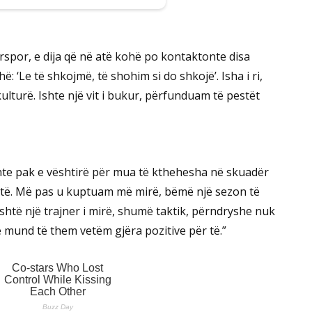
rspor, e dija që në atë kohë po kontaktonte disa
hë: ‘Le të shkojmë, të shohim si do shkojë’. Isha i ri,
kulturë. Ishte një vit i bukur, përfunduam të pestët
hte pak e vështirë për mua të kthehesha në skuadër
e të. Më pas u kuptuam më mirë, bëmë një sezon të
Është një trajner i mirë, shumë taktik, përndryshe nuk
ë mund të them vetëm gjëra pozitive për të.”