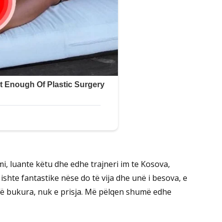
ami, luante këtu dhe edhe trajneri im te Kosova,
ishte fantastike nëse do të vija dhe unë i besova, e
 të bukura, nuk e prisja. Më pëlqen shumë edhe