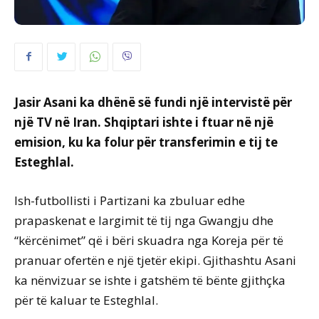
Jasir Asani ka dhënë së fundi një intervistë për
një TV në Iran. Shqiptari ishte i ftuar në një
emision, ku ka folur për transferimin e tij te
Esteghlal.
Ish-futbollisti i Partizani ka zbuluar edhe
prapaskenat e largimit të tij nga Gwangju dhe
“kërcënimet” që i bëri skuadra nga Koreja për të
pranuar ofertën e një tjetër ekipi. Gjithashtu Asani
ka nënvizuar se ishte i gatshëm të bënte gjithçka
për të kaluar te Esteghlal.