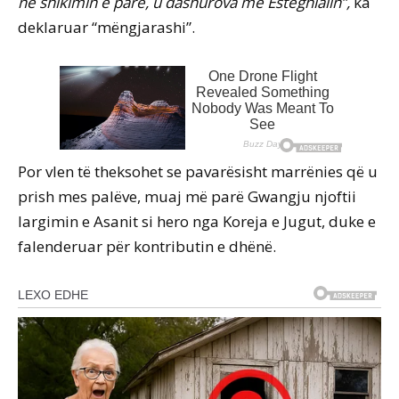
në shikimin e parë, u dashurova me Esteghlalin”,
ka
deklaruar “mëngjarashi”.
Por vlen të theksohet se pavarësisht marrënies që u
prish mes palëve, muaj më parë Gwangju njoftii
largimin e Asanit si hero nga Koreja e Jugut, duke e
falenderuar për kontributin e dhënë.