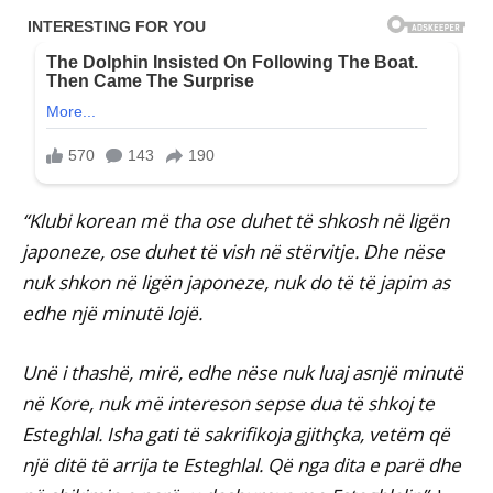
“Klubi korean më tha ose duhet të shkosh në ligën
japoneze, ose duhet të vish në stërvitje. Dhe nëse
nuk shkon në ligën japoneze, nuk do të të japim as
edhe një minutë lojë.
Unë i thashë, mirë, edhe nëse nuk luaj asnjë minutë
në Kore, nuk më intereson sepse dua të shkoj te
Esteghlal. Isha gati të sakrifikoja gjithçka, vetëm që
një ditë të arrija te Esteghlal. Që nga dita e parë dhe