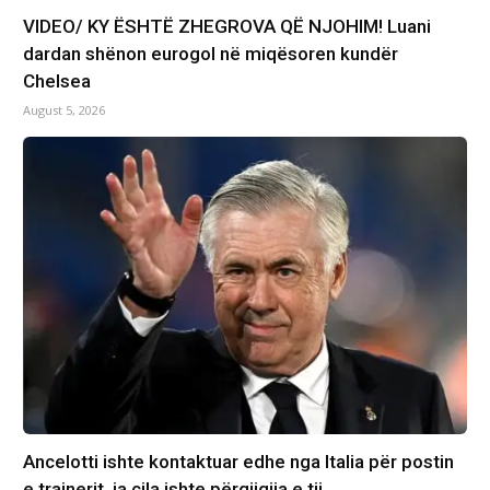
VIDEO/ KY ËSHTË ZHEGROVA QË NJOHIM! Luani
dardan shënon eurogol në miqësoren kundër
Chelsea
August 5, 2026
Ancelotti ishte kontaktuar edhe nga Italia për postin
e trajnerit, ja cila ishte përgjigjja e tij