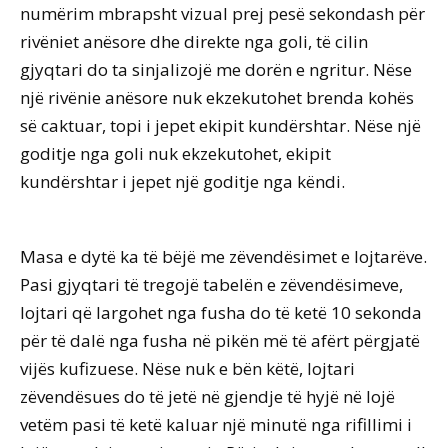
numërim mbrapsht vizual prej pesë sekondash për
rivëniet anësore dhe direkte nga goli, të cilin
gjyqtari do ta sinjalizojë me dorën e ngritur. Nëse
një rivënie anësore nuk ekzekutohet brenda kohës
së caktuar, topi i jepet ekipit kundërshtar. Nëse një
goditje nga goli nuk ekzekutohet, ekipit
kundërshtar i jepet një goditje nga këndi.
Masa e dytë ka të bëjë me zëvendësimet e lojtarëve.
Pasi gjyqtari të tregojë tabelën e zëvendësimeve,
lojtari që largohet nga fusha do të ketë 10 sekonda
për të dalë nga fusha në pikën më të afërt përgjatë
vijës kufizuese. Nëse nuk e bën këtë, lojtari
zëvendësues do të jetë në gjendje të hyjë në lojë
vetëm pasi të ketë kaluar një minutë nga rifillimi i