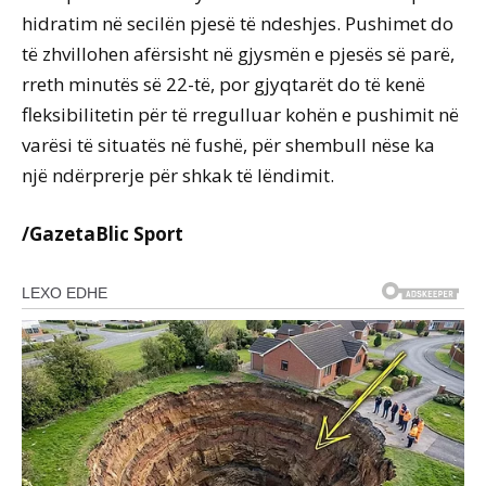
hidratim në secilën pjesë të ndeshjes. Pushimet do
të zhvillohen afërsisht në gjysmën e pjesës së parë,
rreth minutës së 22-të, por gjyqtarët do të kenë
fleksibilitetin për të rregulluar kohën e pushimit në
varësi të situatës në fushë, për shembull nëse ka
një ndërprerje për shkak të lëndimit.
/GazetaBlic Sport