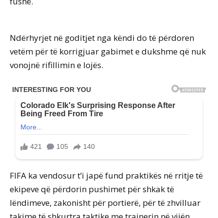
fushë.
Ndërhyrjet në goditjet nga këndi do të përdoren
vetëm për të korrigjuar gabimet e dukshme që nuk
vonojnë rifillimin e lojës.
FIFA ka vendosur t’i japë fund praktikës në rritje të
ekipeve që përdorin pushimet për shkak të
lëndimeve, zakonisht për portierë, për të zhvilluar
takime të shkurtra taktike me trajnerin në vijën