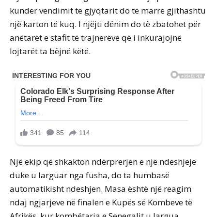
kundër vendimit të gjyqtarit do të marrë gjithashtu
një karton të kuq. I njëjti dënim do të zbatohet për
anëtarët e stafit të trajnerëve që i inkurajojnë
lojtarët ta bëjnë këtë.
Një ekip që shkakton ndërprerjen e një ndeshjeje
duke u larguar nga fusha, do ta humbasë
automatikisht ndeshjen. Masa është një reagim
ndaj ngjarjeve në finalen e Kupës së Kombeve të
Afrikës, kur kombëtarja e Senegalit u largua