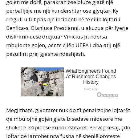
gojën me dorë, parakrah ose bluzë gjatë një
përballjeje me një kundërshtar ose gjyqtar. Ky
rregull u fut pas një incidenti në të cilin lojtari i
Benfica-s, Gianluca Prestianni, u akuzua për fyerje
diskriminuese drejtuar Vinicius Jr. ndërsa
mbulonte gojën, për të cilën UEFA i dha atij një
pezullim prej gjashtë ndeshjesh.
Megjithatë, gjyqtarët nuk do t’i penalizojnë lojtarët
që mbulojnë gojën gjatë bisedave miqësore me
shokët e ekipit ose kundërshtarët. Përveç kësaj, çdo
lojtar që largohet nga fusha në shenjë proteste