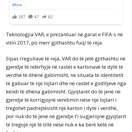
Teknologjia VAR, e prezantuar në garat e FIFA-s në
vitin 2017, po merr gjithashtu fuqi të reja.
Sipas rregullave të reja, VAR do të jetë gjithashtu në
gjendje të ndërhyjë në rastet e kartonave të dytë të
verdhë të dhënë gabimisht, në situata të identitetit
të gabuar të një lojtari dhe në rastet e goditjeve nga
këndi të dhëna gabimisht. Gjyqtarët do të jenë në
gjendje të korrigjojnë vendimin nëse një lojtari i
tregohet padrejtësisht një karton i dytë i verdhë,
por nuk do të jenë në gjendje t’i sugjerojnë gjyqtarit
të tregojë një të tillë nëse nuk e ka bërë këtë në