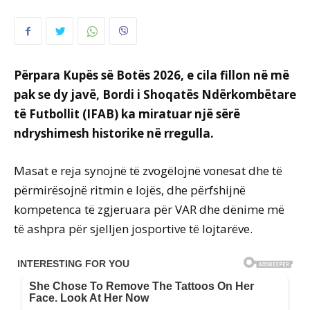
Përpara Kupës së Botës 2026, e cila fillon në më
pak se dy javë, Bordi i Shoqatës Ndërkombëtare
të Futbollit (IFAB) ka miratuar një sërë
ndryshimesh historike në rregulla.
Masat e reja synojnë të zvogëlojnë vonesat dhe të
përmirësojnë ritmin e lojës, dhe përfshijnë
kompetenca të zgjeruara për VAR dhe dënime më
të ashpra për sjelljen josportive të lojtarëve.