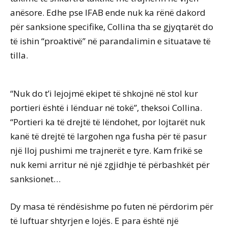
anësore. Edhe pse IFAB ende nuk ka rënë dakord
për sanksione specifike, Collina tha se gjyqtarët do
të ishin “proaktivë” në parandalimin e situatave të
tilla.
“Nuk do t’i lejojmë ekipet të shkojnë në stol kur
portieri është i lënduar në tokë”, theksoi Collina.
“Portieri ka të drejtë të lëndohet, por lojtarët nuk
kanë të drejtë të largohen nga fusha për të pasur
një lloj pushimi me trajnerët e tyre. Kam frikë se
nuk kemi arritur në një zgjidhje të përbashkët për
sanksionet…
Dy masa të rëndësishme po futen në përdorim për
të luftuar shtyrjen e lojës. E para është një