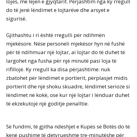
lojës, me lejen e gjyqtarit. Përjashtim nga ky rregull
do të jenë lëndimet e lojtarëve dhe arsyet e
sigurisë.
Gjithashtu i ri është rregulli për ndihmën
mjekësore. Nëse personeli mjekësor hyn në fushë
për të ndihmuar një lojtar, ai lojtar do të duhet të
largohet nga fusha për një minutë pasi loja të
rifillojë. Ky rregull ka disa përjashtime: nuk
zbatohet për lëndimet e portierit, përplasjet midis
portierit dhe një shoku skuadre, lëndimet serioze si
lëndimet në kokë, ose kur një lojtar i lënduar duhet
të ekzekutojë një goditje penalltie.
Së fundmi, të gjitha ndeshjet e Kupës së Botës do të
kenë pushime të detyrueshme tre-minutëshe për