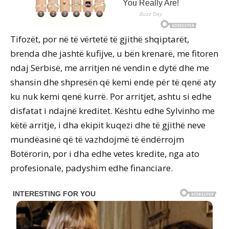
Tifozët, por në të vërtetë të gjithë shqiptarët,
brenda dhe jashtë kufijve, u bën krenarë, me fitoren
ndaj Serbisë, me arritjen në vendin e dytë dhe me
shansin dhe shpresën që kemi ende për të qenë aty
ku nuk kemi qenë kurrë. Por arritjet, ashtu si edhe
disfatat i ndajnë kreditet. Kështu edhe Sylvinho me
këtë arritje, i dha ekipit kuqezi dhe të gjithë neve
mundëasinë që të vazhdojmë të ëndërrojm
Botërorin, por i dha edhe vetes kredite, nga ato
profesionale, padyshim edhe financiare.