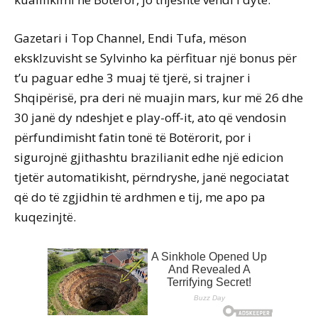
Gazetari i Top Channel, Endi Tufa, mëson
eksklzuvisht se Sylvinho ka përfituar një bonus për
t’u paguar edhe 3 muaj të tjerë, si trajner i
Shqipërisë, pra deri në muajin mars, kur më 26 dhe
30 janë dy ndeshjet e play-off-it, ato që vendosin
përfundimisht fatin tonë të Botërorit, por i
sigurojnë gjithashtu brazilianit edhe një edicion
tjetër automatikisht, përndryshe, janë negociatat
që do të zgjidhin të ardhmen e tij, me apo pa
kuqezinjtë.