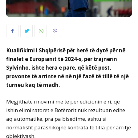
Kualifikimi i Shqipërisë për herë të dytë për në
finalet e Europianit të 2024-s, për trajnerin
Sylvinho, ishte hera e pare, që këtë post,
provonte të arrinte në në një fazë të tillë të një
turneu kaq të madh.
Megjithatë rinovimi me të për edicionin e ri, që
ishin eliminatoret e Botërorit nuk rezultuan edhe
aq automatike, pra pa bisedime, ashtu si
normalisht parashikojnë kontrata të tilla për arritje
objektivash.