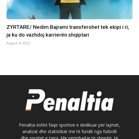
ZYRTARE/ Nedim Bajrami transferohet tek ekipi i ri,
ja ku do vazhdoj karrierën shqiptari
August 4, 2026
Penaltia është faqe sportive e dedikuar për lajmet,
analizat dhe statistikat më të fundit nga futbolli
dhe sportet e tjera. Me përmbajtje të shpejtë, të