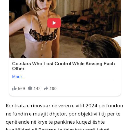
Kontrata e rinovuar në verën e vitit 2024 përfundon
në fundin e muajit dhjetor, por objektivi i tij për të
qenë ende në krye të pankinës kuqezi është
kualifikimi në Botëror, jo thjeshtë vendi i dytë.