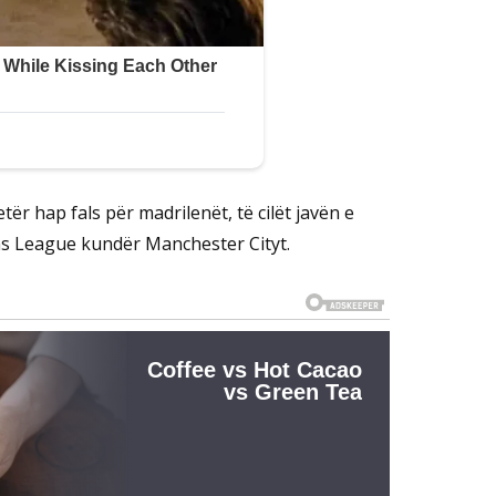
etër hap fals për madrilenët, të cilët javën e
 League kundër Manchester Cityt.