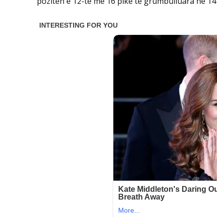
pozitën e 12-të me 16 pikë të grumbulluara në 14