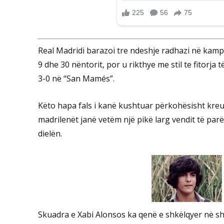
Real Madridi barazoi tre ndeshje radhazi në kamp
9 dhe 30 nëntorit, por u rikthye me stil te fitor
3-0 në “San Mamés”.
Këto hapa fals i kanë kushtuar përkohësisht kreu
madrilenët janë vetëm një pikë larg vendit të parë 
dielën.
Skuadra e Xabi Alonsos ka qenë e shkëlqyer në sht