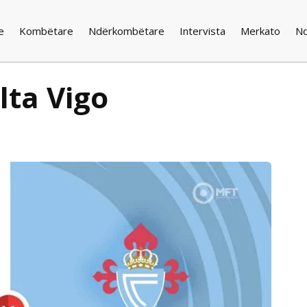
e
Kombëtare
Ndërkombëtare
Intervista
Merkato
N
lta Vigo