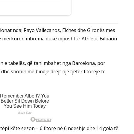
ionat ndaj Rayo Vallecanos, Elches dhe Gironës mes
ja të mërkurën mbrëma duke mposhtur Athletic Bilbaon
n e tabelës, që tani mbahet nga Barcelona, por
dhe shohin me bindje drejt një tjetër fitoreje të
ëpi këtë sezon – 6 fitore në 6 ndeshje dhe 14 gola të