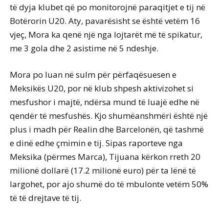
të dyja klubet që po monitorojnë paraqitjet e tij në
Botërorin U20. Aty, pavarësisht se është vetëm 16
vjeç, Mora ka qenë një nga lojtarët më të spikatur,
me 3 gola dhe 2 asistime në 5 ndeshje.
Mora po luan në sulm për përfaqësuesen e
Meksikës U20, por në klub shpesh aktivizohet si
mesfushor i majtë, ndërsa mund të luajë edhe në
qendër të mesfushës. Kjo shumëanshmëri është një
plus i madh për Realin dhe Barcelonën, që tashmë
e dinë edhe çmimin e tij. Sipas raporteve nga
Meksika (përmes Marca), Tijuana kërkon rreth 20
milionë dollarë (17.2 milionë euro) për ta lënë të
largohet, por ajo shumë do të mbulonte vetëm 50%
të të drejtave të tij.