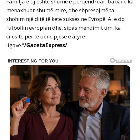
Familja e tij është shumë e përqendruar, babai e ka
menaxhuar shumë mirë, dhe shpresojmë ta
shohim një ditë të ketë sukses në Evropë. Ai e do
futbollin evropian dhe, sipas mendimit tim, ka
cilësitë për të qenë pjesë e atyre
ligave.”
/GazetaExpress/