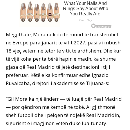
Megjithatë, Mora nuk do të mund të transferohet
në Evropë para janarit të vitit 2027, pasi ai mbush
18 vjeç vetëm në tetor të vitit të ardhshëm. Dhe kur
të vijë koha për ta bërë hapin e madh, ka shumë
gjasa që Real Madrid të jetë destinacioni i tij i
preferuar. Këtë e ka konfirmuar edhe Ignacio
Ruvalcaba, drejtori i akademisë së Tijuana-s:
“Gil Mora ka një ëndërr — të luajë për Real Madrid
— por qëndron me këmbë në tokë. Ai gjithmonë
sheh futboll dhe i pëlqen të ndjekë Real Madridin,
sigurisht e imagjinon veten duke luajtur aty.