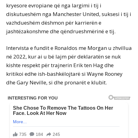
kryesore evropiane që nga largimi i tij i
diskutueshëm nga Manchester United, suksesi i tij i
vazhdueshëm dëshmon për karrierën e
jashtëzakonshme dhe qëndrueshmërinë e tij.
Intervista e fundit e Ronaldos me Morgan u zhvillua
në 2022, kur ai u bë lajm për deklaratën se nuk
kishte respekt për trajnerin Erik ten Hag dhe
kritikoi edhe ish-bashkëlojtarë si Wayne Rooney
dhe Gary Neville, si dhe pronarët e klubit.