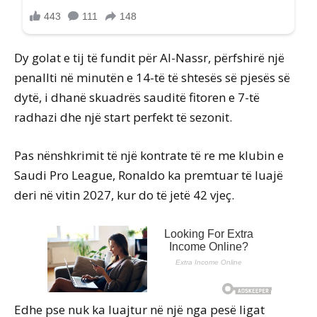
Dy golat e tij të fundit për Al-Nassr, përfshirë një
penallti në minutën e 14-të të shtesës së pjesës së
dytë, i dhanë skuadrës sauditë fitoren e 7-të
radhazi dhe një start perfekt të sezonit.
Pas nënshkrimit të një kontrate të re me klubin e
Saudi Pro League, Ronaldo ka premtuar të luajë
deri në vitin 2027, kur do të jetë 42 vjeç.
Edhe pse nuk ka luajtur në një nga pesë ligat