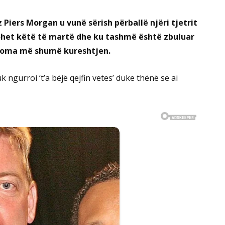
 Piers Morgan u vunë sërish përballë njëri tjetrit
ikohet këtë të martë dhe ku tashmë është zbuluar
 akoma më shumë kureshtjen.
 ngurroi ‘t’a bëjë qejfin vetes’ duke thënë se ai