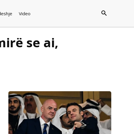
deshje
Video
irë se ai,