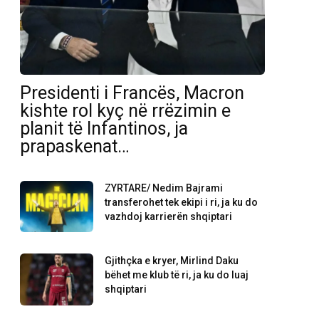
Presidenti i Francës, Macron
kishte rol kyç në rrëzimin e
planit të Infantinos, ja
prapaskenat…
ZYRTARE/ Nedim Bajrami
transferohet tek ekipi i ri, ja ku do
vazhdoj karrierën shqiptari
Gjithçka e kryer, Mirlind Daku
bëhet me klub të ri, ja ku do luaj
shqiptari