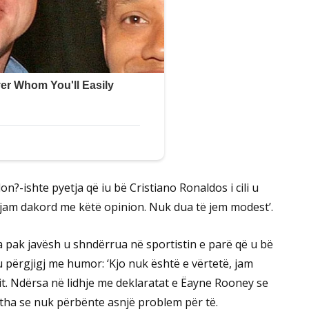
n?-ishte pyetja që iu bë Cristiano Ronaldos i cili u
 jam dakord me këtë opinion. Nuk dua të jem modest’.
a pak javësh u shndërrua në sportistin e parë që u bë
iu përgjigj me humor: ‘Kjo nuk është e vërtetë, jam
arit. Ndërsa në lidhje me deklaratat e Ëayne Rooney se
 tha se nuk përbënte asnjë problem për të.