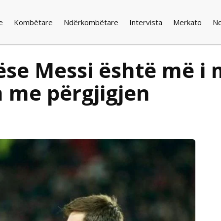
e
Kombëtare
Ndërkombëtare
Intervista
Merkato
N
se Messi është më i m
 me përgjigjen