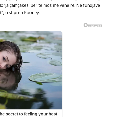
dorja çamçakëz, për të mos më vënë re. Në fundjavë
ht”, u shpreh Rooney.