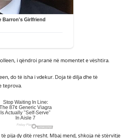
Colleen, i qëndroi pranë në momentet e vështira.
en, do të isha i vdekur. Doja të dilja dhe të
e teprova.
 pija dy ditë rresht. Mbaj mend, shkoja në stërvitje