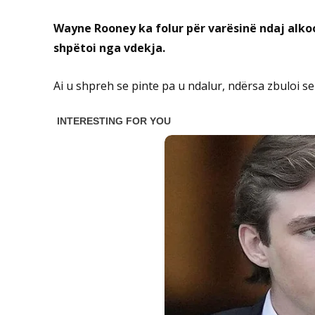
Wayne Rooney ka folur për varësinë ndaj alkooli
shpëtoi nga vdekja.
Ai u shpreh se pinte pa u ndalur, ndërsa zbuloi se