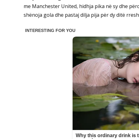
me Manchester United, hidhja pika në sy dhe për
shënoja gola dhe pastaj dilja pija për dy ditë rres