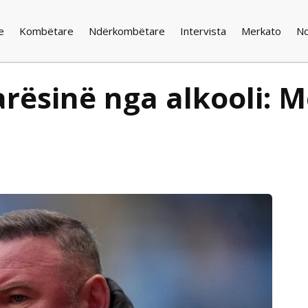
e
Kombëtare
Ndërkombëtare
Intervista
Merkato
N
arësinë nga alkooli: 