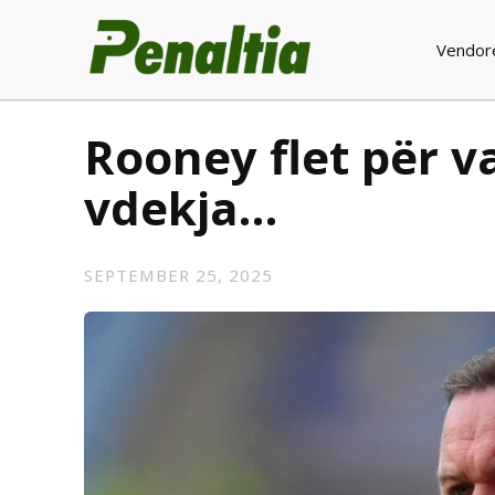
Vendor
Rooney flet për v
vdekja…
SEPTEMBER 25, 2025