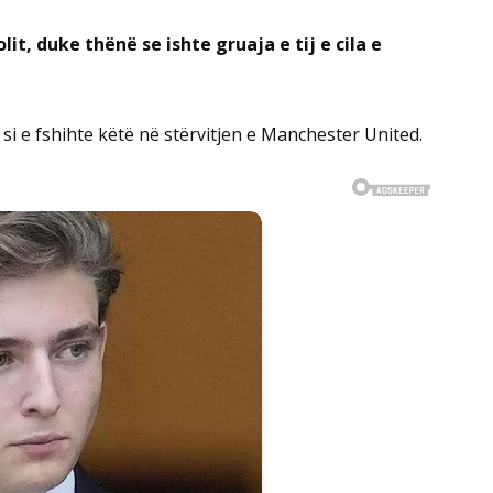
t, duke thënë se ishte gruaja e tij e cila e
 si e fshihte këtë në stërvitjen e Manchester United.