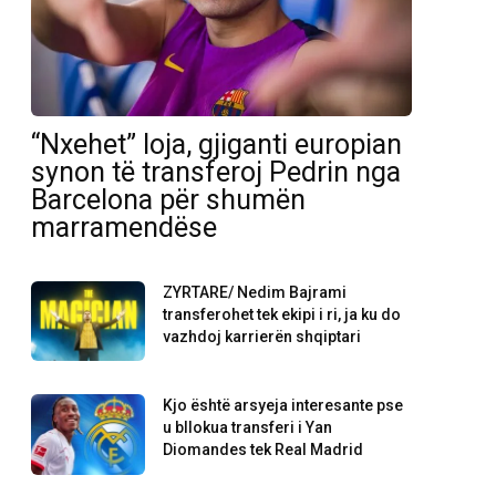
“Nxehet” loja, gjiganti europian
synon të transferoj Pedrin nga
Barcelona për shumën
marramendëse
ZYRTARE/ Nedim Bajrami
transferohet tek ekipi i ri, ja ku do
vazhdoj karrierën shqiptari
Kjo është arsyeja interesante pse
u bllokua transferi i Yan
Diomandes tek Real Madrid