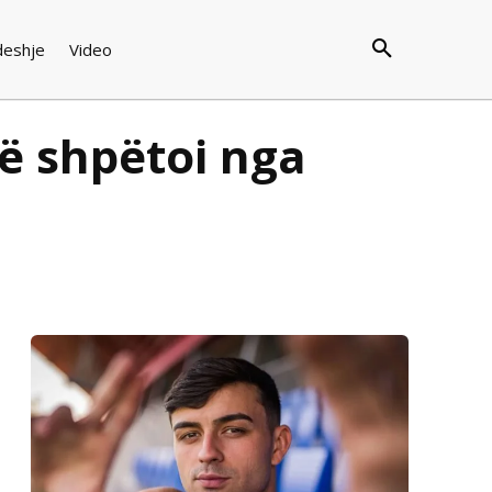
deshje
Video
Më shpëtoi nga