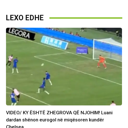
LEXO EDHE
VIDEO/ KY ËSHTË ZHEGROVA QË NJOHIM! Luani
dardan shënon eurogol në miqësoren kundër
Chelsea