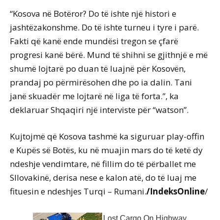
“Kosova në Botëror? Do të ishte një histori e
jashtëzakonshme. Do të ishte turneu i tyre i parë.
Fakti që kanë ende mundësi tregon se çfarë
progresi kanë bërë. Mund të shihni se gjithnjë e më
shumë lojtarë po duan të luajnë për Kosovën,
prandaj po përmirësohen dhe po ia dalin. Tani
janë skuadër me lojtarë në liga të forta.”, ka
deklaruar Shqaqiri një interviste për “watson”.
Kujtojmë që Kosova tashmë ka siguruar play-offin
e Kupës së Botës, ku në muajin mars do të ketë dy
ndeshje vendimtare, në fillim do të përballet me
Sllovakinë, derisa nese e kalon atë, do të luaj me
fituesin e ndeshjes Turqi – Rumani.
/IndeksOnline
/