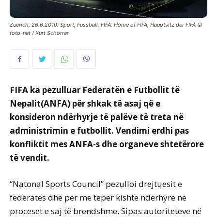
Zuerich, 26.6.2010. Sport, Fussball, FIFA. Home of FIFA, Hauptsitz der FIFA ©
foto-net / Kurt Schorrer
FIFA ka pezulluar Federatën e Futbollit të
Nepalit(ANFA) për shkak të asaj që e
konsideron ndërhyrje të palëve të treta në
administrimin e futbollit. Vendimi erdhi pas
konfliktit mes ANFA-s dhe organeve shtetërore
të vendit.
“Natonal Sports Council” pezulloi drejtuesit e
federatës dhe për më tepër kishte ndërhyrë në
proceset e saj të brendshme. Sipas autoriteteve në