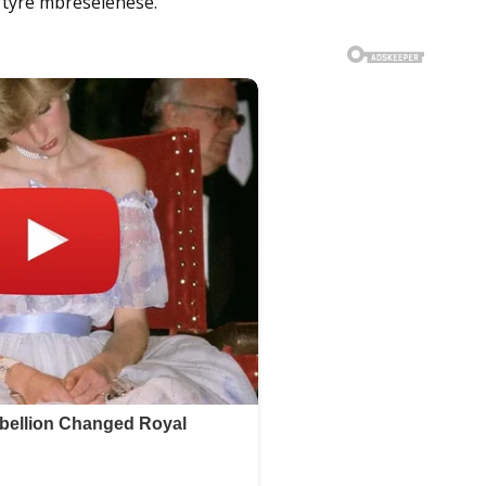
 tyre mbresëlënëse.