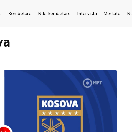
e
Kombëtare
Ndërkombëtare
Intervista
Merkato
N
va