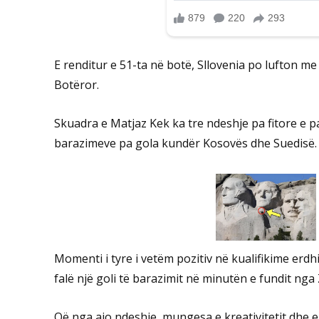
E renditur e 51-ta në botë, Sllovenia po lufton me 
Botëror.
Skuadra e Matjaz Kek ka tre ndeshje pa fitore e 
barazimeve pa gola kundër Kosovës dhe Suedisë.
Momenti i tyre i vetëm pozitiv në kualifikime erdh
falë një goli të barazimit në minutën e fundit nga
Që nga ajo ndeshje, mungesa e kreativitetit dhe e c