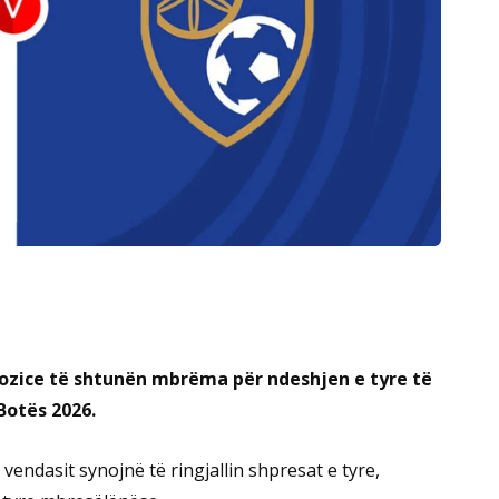
tozice të shtunën mbrëma për ndeshjen e tyre të
Botës 2026.
vendasit synojnë të ringjallin shpresat e tyre,