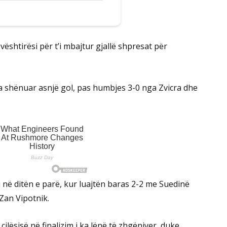
vështirësi për t’i mbajtur gjallë shpresat për
pa shënuar asnjë gol, pas humbjes 3-0 nga Zvicra dhe
i në ditën e parë, kur luajtën baras 2-2 me Suedinë
 Zan Vipotnik.
ilësisë në finalizim i ka lënë të zhgënjyer, duke