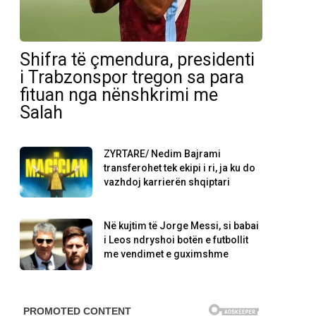
Shifra të çmendura, presidenti
i Trabzonspor tregon sa para
fituan nga nënshkrimi me
Salah
ZYRTARE/ Nedim Bajrami
transferohet tek ekipi i ri, ja ku do
vazhdoj karrierën shqiptari
Në kujtim të Jorge Messi, si babai
i Leos ndryshoi botën e futbollit
me vendimet e guximshme