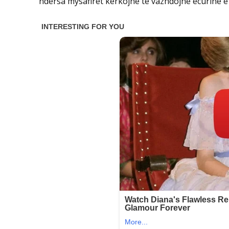
ndërsa mysafirët kërkojnë të vazhdojnë ecurinë e