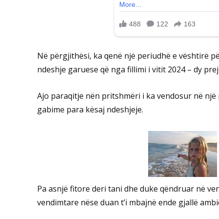
Në përgjithësi, ka qenë një periudhë e vështirë për
ndeshje garuese që nga fillimi i vitit 2024 – dy pre
Ajo paraqitje nën pritshmëri i ka vendosur në nj
gabime para kësaj ndeshjeje.
Pa asnjë fitore deri tani dhe duke qëndruar në ven
vendimtare nëse duan t’i mbajnë ende gjallë ambi