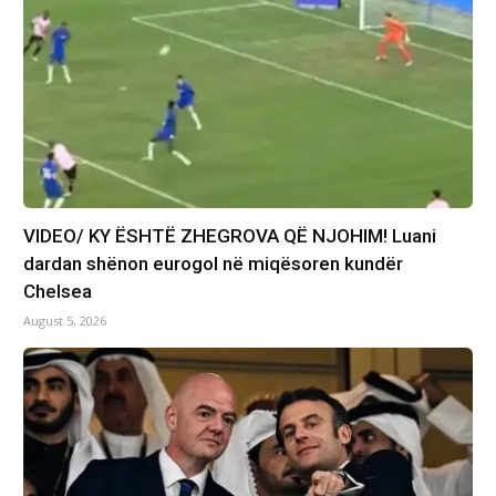
VIDEO/ KY ËSHTË ZHEGROVA QË NJOHIM! Luani
dardan shënon eurogol në miqësoren kundër
Chelsea
August 5, 2026