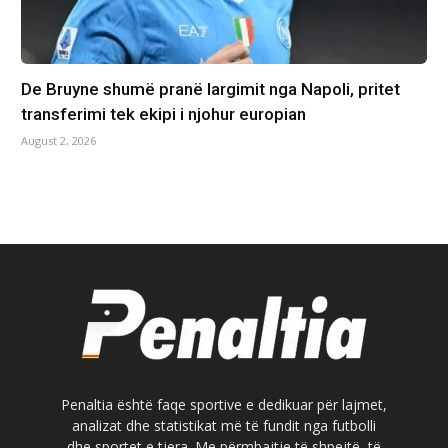
De Bruyne shumë pranë largimit nga Napoli, pritet
transferimi tek ekipi i njohur europian
August 2, 2026
Penaltia është faqe sportive e dedikuar për lajmet,
analizat dhe statistikat më të fundit nga futbolli
dhe sportet e tjera. Me përmbajtje të shpejtë, të