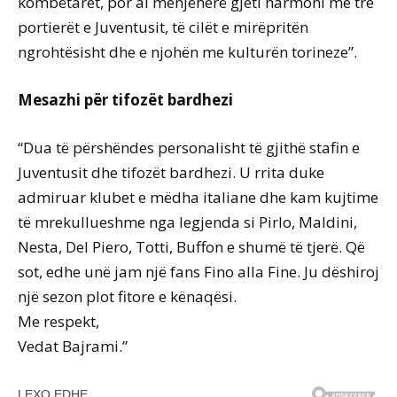
kombëtaret, por ai menjëherë gjeti harmoni me tre
portierët e Juventusit, të cilët e mirëpritën
ngrohtësisht dhe e njohën me kulturën torineze”.
Mesazhi për tifozët bardhezi
“Dua të përshëndes personalisht të gjithë stafin e
Juventusit dhe tifozët bardhezi. U rrita duke
admiruar klubet e mëdha italiane dhe kam kujtime
të mrekullueshme nga legjenda si Pirlo, Maldini,
Nesta, Del Piero, Totti, Buffon e shumë të tjerë. Që
sot, edhe unë jam një fans Fino alla Fine. Ju dëshiroj
një sezon plot fitore e kënaqësi.
Me respekt,
Vedat Bajrami.”