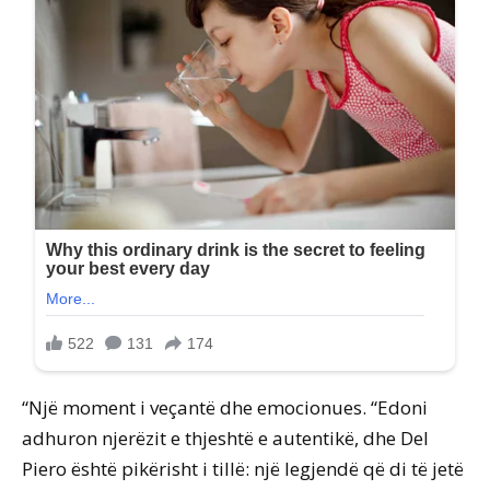
“Një moment i veçantë dhe emocionues. “Edoni
adhuron njerëzit e thjeshtë e autentikë, dhe Del
Piero është pikërisht i tillë: një legjendë që di të jetë