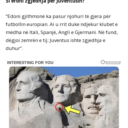
Si erdhi zgjedhja për Juventusin?
“Edoni gjithmonë ka pasur njohuri të gjera për
futbollin europian. Ai u rrit duke ndjekur klubet e
mëdha në Itali, Spanjë, Angli e Gjermani. Në fund,
dëgjoi zemrën e tij: Juventus ishte zgjedhja e
duhur”.