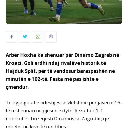
Arbër Hoxha ka shënuar për Dinamo Zagreb në
Kroaci. Goli erdhi ndaj rivalëve historik të
Hajduk Split, për të vendosur baraspeshën në
minutën e 102-të. Festa më pas ishte e
çmendur.
Të dyja golat e ndeshjes së vlefshme për javën e 16-
të u shënuan në pjesën e dytë. Rezultati 1-1
ndërkohë i buzëqesh Dinamos së Zagrebit, që
mbetet në krye të renditjes.