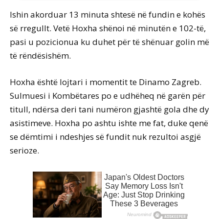
Ishin akorduar 13 minuta shtesë në fundin e kohës
së rregullt. Vetë Hoxha shënoi në minutën e 102-të,
pasi u pozicionua ku duhet për të shënuar golin më
të rëndësishëm.
Hoxha është lojtari i momentit te Dinamo Zagreb.
Sulmuesi i Kombëtares po e udhëheq në garën për
titull, ndërsa deri tani numëron gjashtë gola dhe dy
asistimeve. Hoxha po ashtu ishte me fat, duke qenë
se dëmtimi i ndeshjes së fundit nuk rezultoi asgjë
serioze.