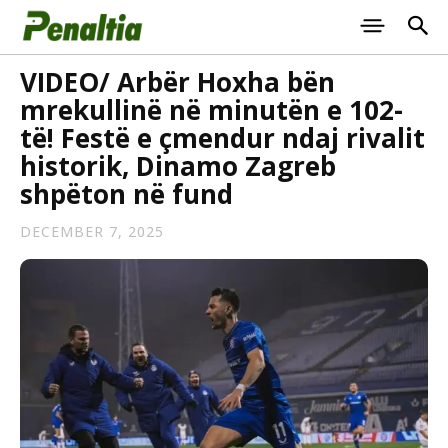
VIDEO/ Arbër Hoxha bën
mrekullinë në minutën e 102-
të! Festë e çmendur ndaj rivalit
historik, Dinamo Zagreb
shpëton në fund
DECEMBER 7, 2025