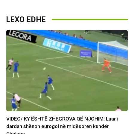
LEXO EDHE
VIDEO/ KY ËSHTË ZHEGROVA QË NJOHIM! Luani
dardan shënon eurogol në miqësoren kundër
Chelsea