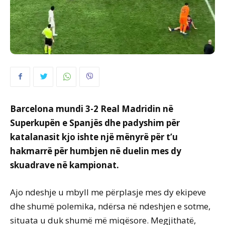
Barcelona mundi 3-2 Real Madridin në
Superkupën e Spanjës dhe padyshim për
katalanasit kjo ishte një mënyrë për t’u
hakmarrë për humbjen në duelin mes dy
skuadrave në kampionat.
Ajo ndeshje u mbyll me përplasje mes dy ekipeve
dhe shumë polemika, ndërsa në ndeshjen e sotme,
situata u duk shumë më miqësore. Megjithatë,