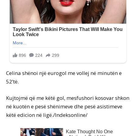
Celina shënoi një eurogol me vollej në minutën e
52’të.
Kujtojmë që me këtë gol, mesfushori kosovar shkon
në kuotën e pesë shënimeve dhe pesë asistimeve
këtë edicion në ligë./Indeksonline/