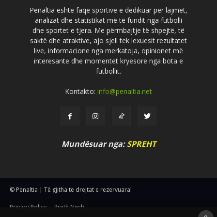
Penaltia është faqe sportive e dedikuar për lajmet,
analizat dhe statistikat më të fundit nga futbolli
dhe sportet e tjera. Me përmbajtje të shpejtë, të
saktë dhe atraktive, ajo sjell tek lexuesit rezultatet
live, informacione nga merkatoja, opinionet më
interesante dhe momentet kryesore nga bota e
futbollit.
Kontakto:
info@penaltia.net
Mundësuar nga:
SPREHT
© Penaltia | Të gjitha të drejtat e rezervuara!
Privacy Policy
Rreth Nesh