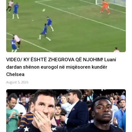
VIDEO/ KY ËSHTË ZHEGROVA QË NJOHIM! Luani
dardan shënon eurogol në miqësoren kundër
Chelsea
August 5, 2026