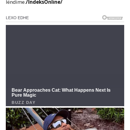
lëndime.
/IndeksOnline/