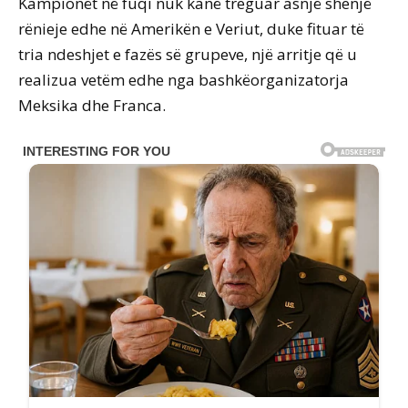
Kampionët në fuqi nuk kanë treguar asnjë shenjë
rënieje edhe në Amerikën e Veriut, duke fituar të
tria ndeshjet e fazës së grupeve, një arritje që u
realizua vetëm edhe nga bashkëorganizatorja
Meksika dhe Franca.