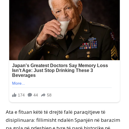
Ata e fituan këtë të drejtë falë paraqitjeve të
disiplinuara: fillimisht ndalën Spanjën në barazim
pa gola në ndeshjen e tyre të parë historike në