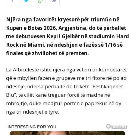
Njëra nga favoritët kryesorë për triumfin në
Kupën e Botës 2026, Argjentina, do të përballet
me debutuesen Kepi i Gjelbër në stadiumin Hard
Rock në Miami, në ndeshjen e fazës së 1/16 së
finales që zhvillohet të premten.
La Albiceleste ishte njëra nga vetëm tri kombëtaret
që e mbyllën fazën e grupeve me tri fitore në po aq
ndeshje, ndërsa përballë do të ketë “Peshkaqenët
Blu”, të cilët kanë treguar forcë të madhe në
mbrojtje, duke mbajtur portën e paprekur në dy
nga tri ndeshjet e tyre.