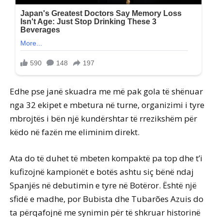
Edhe pse janë skuadra me më pak gola të shënuar
nga 32 ekipet e mbetura në turne, organizimi i tyre
mbrojtës i bën një kundërshtar të rrezikshëm për
këdo në fazën me eliminim direkt.
Ata do të duhet të mbeten kompaktë pa top dhe t’i
kufizojnë kampionët e botës ashtu siç bënë ndaj
Spanjës në debutimin e tyre në Botëror. Është një
sfidë e madhe, por Bubista dhe Tubarões Azuis do
ta përqafojnë me synimin për të shkruar historinë