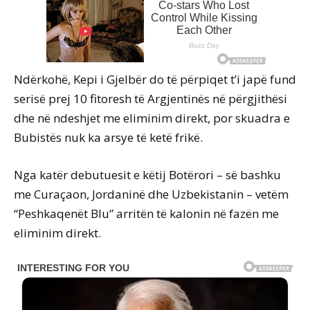
Ndërkohë, Kepi i Gjelbër do të përpiqet t’i japë fund
serisë prej 10 fitoresh të Argjentinës në përgjithësi
dhe në ndeshjet me eliminim direkt, por skuadra e
Bubistës nuk ka arsye të ketë frikë.
Nga katër debutuesit e këtij Botërori – së bashku
me Curaçaon, Jordaninë dhe Uzbekistanin – vetëm
“Peshkaqenët Blu” arritën të kalonin në fazën me
eliminim direkt.