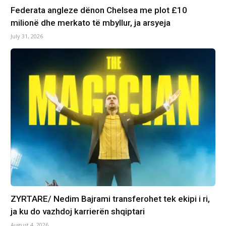
Federata angleze dënon Chelsea me plot £10
milionë dhe merkato të mbyllur, ja arsyeja
July 31, 2026
ZYRTARE/ Nedim Bajrami transferohet tek ekipi i ri,
ja ku do vazhdoj karrierën shqiptari
August 4, 2026