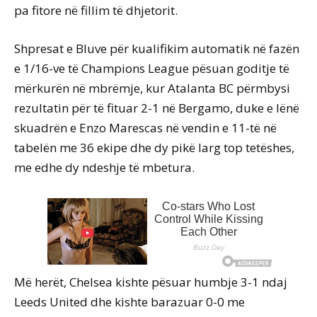
pa fitore në fillim të dhjetorit.
Shpresat e Bluve për kualifikim automatik në fazën
e 1/16-ve të Champions League pësuan goditje të
mërkurën në mbrëmje, kur Atalanta BC përmbysi
rezultatin për të fituar 2-1 në Bergamo, duke e lënë
skuadrën e Enzo Marescas në vendin e 11-të në
tabelën me 36 ekipe dhe dy pikë larg top tetëshes,
me edhe dy ndeshje të mbetura.
Më herët, Chelsea kishte pësuar humbje 3-1 ndaj
Leeds United dhe kishte barazuar 0-0 me