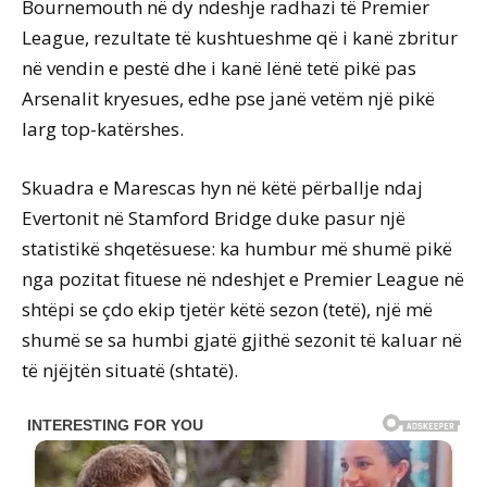
Bournemouth në dy ndeshje radhazi të Premier
League, rezultate të kushtueshme që i kanë zbritur
në vendin e pestë dhe i kanë lënë tetë pikë pas
Arsenalit kryesues, edhe pse janë vetëm një pikë
larg top-katërshes.
Skuadra e Marescas hyn në këtë përballje ndaj
Evertonit në Stamford Bridge duke pasur një
statistikë shqetësuese: ka humbur më shumë pikë
nga pozitat fituese në ndeshjet e Premier League në
shtëpi se çdo ekip tjetër këtë sezon (tetë), një më
shumë se sa humbi gjatë gjithë sezonit të kaluar në
të njëjtën situatë (shtatë).