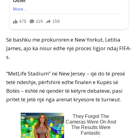
Së bashku me prokuroren e New Yorkut, Letitia
James, ajo ka nisur edhe një proces ligjor ndaj FIFA-
s.
“MetLife Stadium” në New Jersey – që do të presë
tetë ndeshje, përfshirë edhe finalen e Kupës së
Botës – është në qendër të këtyre debateve, pasi
pritet të jetë një nga arenat kryesore të turneut.