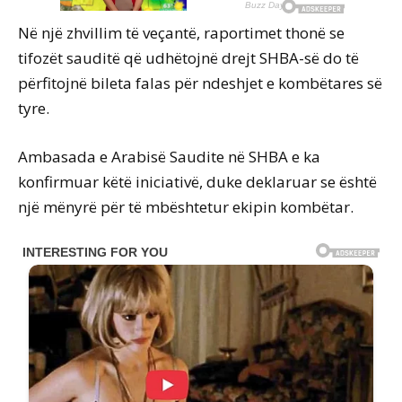
Në një zhvillim të veçantë, raportimet thonë se
tifozët sauditë që udhëtojnë drejt SHBA-së do të
përfitojnë bileta falas për ndeshjet e kombëtares së
tyre.
Ambasada e Arabisë Saudite në SHBA e ka
konfirmuar këtë iniciativë, duke deklaruar se është
një mënyrë për të mbështetur ekipin kombëtar.