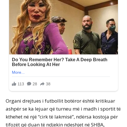
Organi drejtues i futbollit botëror është kritikuar
ashpër se ka lejuar që turneu më i madh i sportit të
kthehet në një “cirk të lakmisë”, ndërsa kostoja për
tifozët që duan të ndjekin ndeshjet në SHBA,