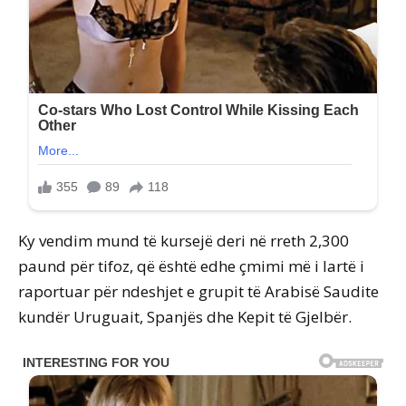
Ky vendim mund të kursejë deri në rreth 2,300
paund për tifoz, që është edhe çmimi më i lartë i
raportuar për ndeshjet e grupit të Arabisë Saudite
kundër Uruguait, Spanjës dhe Kepit të Gjelbër.