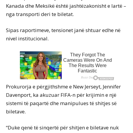
Kanada dhe Meksikë është jashtëzakonisht e lartë –
nga transporti deri te biletat.
Sipas raportimeve, tensionet janë shtuar edhe në
nivel institucional.
Prokurorja e përgjithshme e New Jerseyt, Jennifer
Davenport, ka akuzuar FIFA-n për krijimin e një
sistemi të paqartë dhe manipulues të shitjes së
biletave.
“Duke qenë të sinqertë për shitjen e biletave nuk