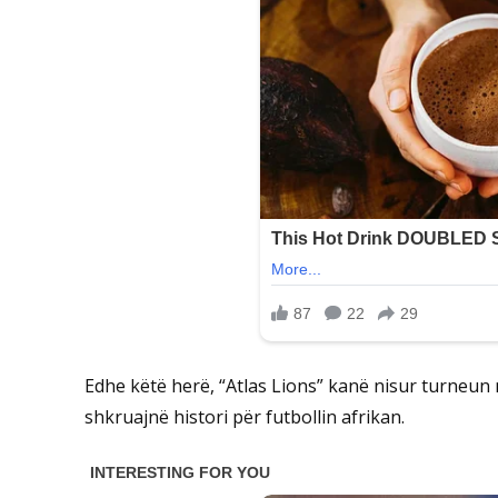
Edhe këtë herë, “Atlas Lions” kanë nisur turneu
shkruajnë histori për futbollin afrikan.