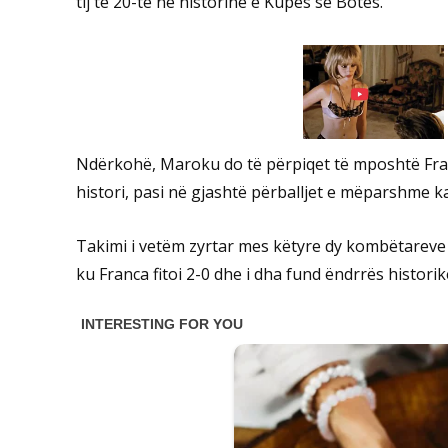
tij të 20-të në historinë e Kupës së Botës.
Ndërkohë, Maroku do të përpiqet të mposhtë Fra
histori, pasi në gjashtë përballjet e mëparshme k
Takimi i vetëm zyrtar mes këtyre dy kombëtareve 
ku Franca fitoi 2-0 dhe i dha fund ëndrrës histor