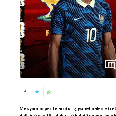
Me synimin për të arritur gjysmëfinalen e tre
dyfishtë e botës, duhet të kalojë pengesën e