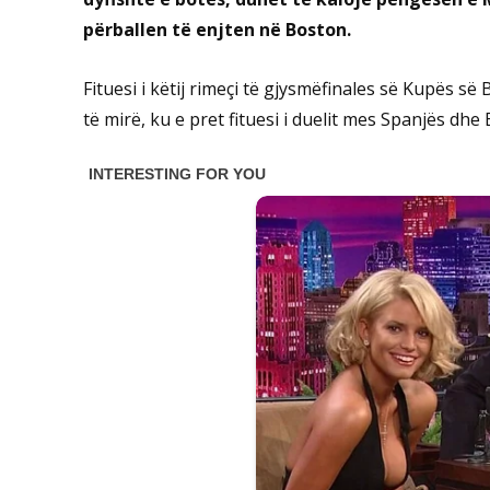
përballen të enjten në Boston.
Fituesi i këtij rimeçi të gjysmëfinales së Kupës s
të mirë, ku e pret fituesi i duelit mes Spanjës dhe 