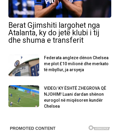
Berat Gjimshiti largohet nga
Atalanta, ky do jetë klubi i tij
dhe shuma e transferit
Federata angleze dënon Chelsea
me plot £10 milionë dhe merkato
të mbyllur, ja arsyeja
VIDEO/ KY ËSHTË ZHEGROVA QË
NJOHIM! Luani dardan shënon
eurogol në miqësoren kundër
Chelsea