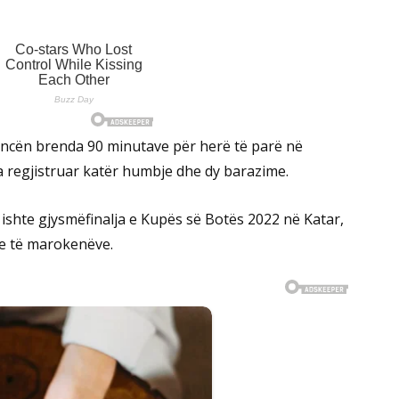
ncën brenda 90 minutave për herë të parë në
a regjistruar katër humbje dhe dy barazime.
ishte gjysmëfinalja e Kupës së Botës 2022 në Katar,
ike të marokenëve.