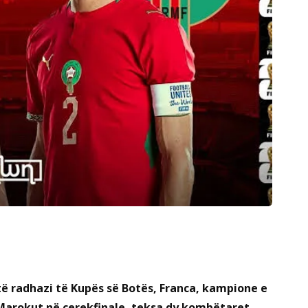
të radhazi të Kupës së Botës, Franca, kampione e
 Marokut në çerekfinale, teksa dy kombëtaret