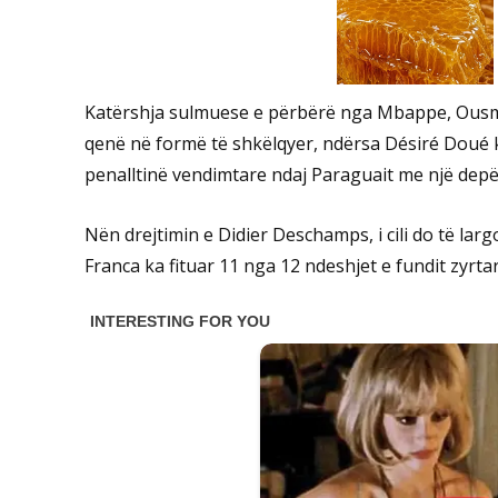
Katërshja sulmuese e përbërë nga Mbappe, Ousma
qenë në formë të shkëlqyer, ndërsa Désiré Doué k
penalltinë vendimtare ndaj Paraguait me një depë
Nën drejtimin e Didier Deschamps, i cili do të larg
Franca ka fituar 11 nga 12 ndeshjet e fundit zyrtar