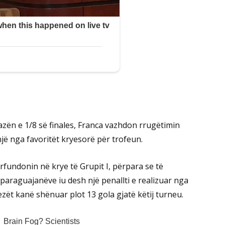
 fazën e 1/8 së finales, Franca vazhdon rrugëtimin
 një nga favoritët kryesorë për trofeun.
rfundonin në krye të Grupit I, përpara se të
paraguajanëve iu desh një penallti e realizuar nga
ezët kanë shënuar plot 13 gola gjatë këtij turneu.