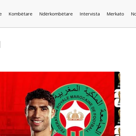
e
Kombëtare
Ndërkombëtare
Intervista
Merkato
N
u