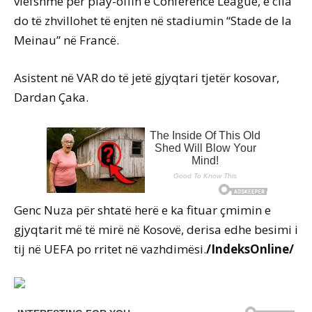
vlefshme për play-offin e Conference League, e cila
do të zhvillohet të enjten në stadiumin “Stade de la
Meinau” në Francë.
Asistent në VAR do të jetë gjyqtari tjetër kosovar,
Dardan Çaka.
Genc Nuza për shtatë herë e ka fituar çmimin e
gjyqtarit më të mirë në Kosovë, derisa edhe besimi i
tij në UEFA po rritet në vazhdimësi.
/IndeksOnline/