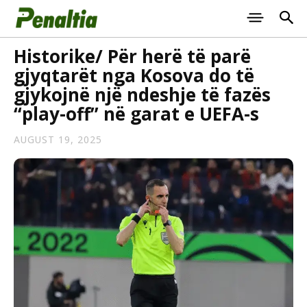
Historike/ Për herë të parë
gjyqtarët nga Kosova do të
gjykojnë një ndeshje të fazës
“play-off” në garat e UEFA-s
AUGUST 19, 2025