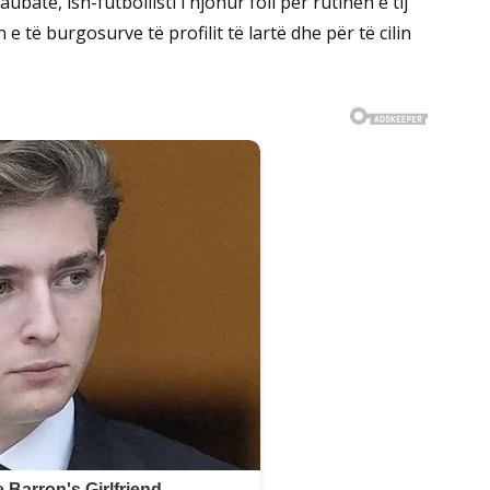
baté, ish-futbollisti i njohur foli për rutinën e tij
 të burgosurve të profilit të lartë dhe për të cilin