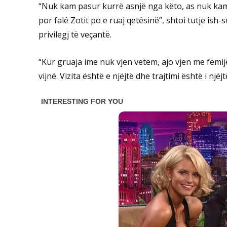
“Nuk kam pasur kurrë asnjë nga këto, as nuk kam 
por falë Zotit po e ruaj qetësinë”, shtoi tutje is
privilegj të veçantë.
“Kur ​​gruaja ime nuk vjen vetëm, ajo vjen me fëmij
vijnë. Vizita është e njëjtë dhe trajtimi është i njëj