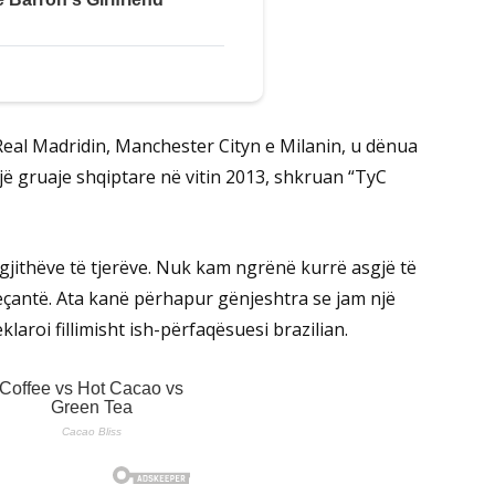
e Real Madridin, Manchester Cityn e Milanin, u dënua
ë gruaje shqiptare në vitin 2013, shkruan “TyC
ë gjithëve të tjerëve. Nuk kam ngrënë kurrë asgjë të
çantë. Ata kanë përhapur gënjeshtra se jam një
aroi fillimisht ish-përfaqësuesi brazilian.