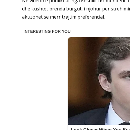
Në videon e publikuar nga Këshilli i Komunitetit Tau
dhe kushtet brenda burgut, i njohur për strehimin e
akuzohet se merr trajtim preferencial.