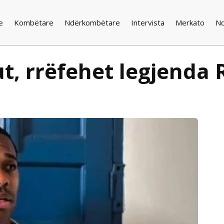
e
Kombëtare
Ndërkombëtare
Intervista
Merkato
N
t, rrëfehet legjenda