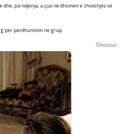
tyre dhe, pa ndjenja, u çua në dhomën e zhveshjes së
urg për përdhunimin në grup.