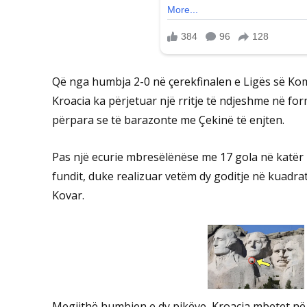
Që nga humbja 2-0 në çerekfinalen e Ligës së Komb
Kroacia ka përjetuar një rritje të ndjeshme në fo
përpara se të barazonte me Çekinë të enjten.
Pas një ecurie mbresëlënëse me 17 gola në katër 
fundit, duke realizuar vetëm dy goditje në kuadra
Kovar.
Megjithë humbjen e dy pikëve, Kroacia mbetet në n