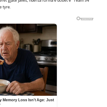
rët gjatë javës, ndërsa forma e dobët e “Team 54”
 tyre.