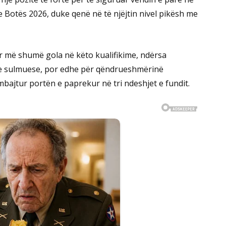
e Botës 2026, duke qenë në të njëjtin nivel pikësh me
r më shumë gola në këto kualifikime, ndërsa
yre sulmuese, por edhe për qëndrueshmërinë
bajtur portën e paprekur në tri ndeshjet e fundit.