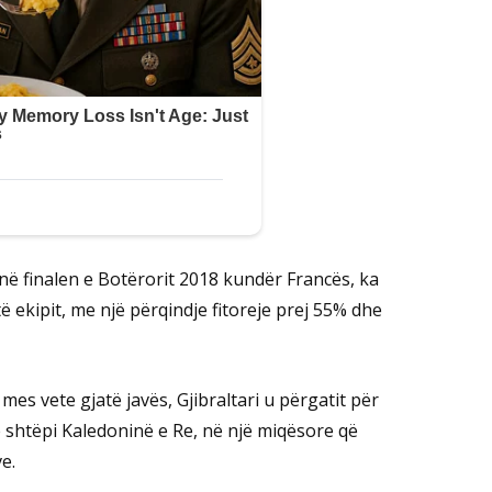
i në finalen e Botërorit 2018 kundër Francës, ka
të ekipit, me një përqindje fitoreje prej 55% dhe
mes vete gjatë javës, Gjibraltari u përgatit për
ë shtëpi Kaledoninë e Re, në një miqësore që
e.