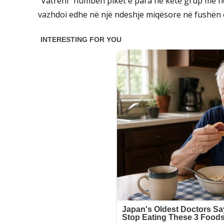
“Vatreni” humbën pikët e para në këtë grup më he
vazhdoi edhe në një ndeshje miqësore në fushën e