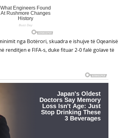
inimit nga Botërori, skuadra e ishujve të Oqeanisë
në renditjen e FIFA-s, duke fituar 2-0 falë golave të