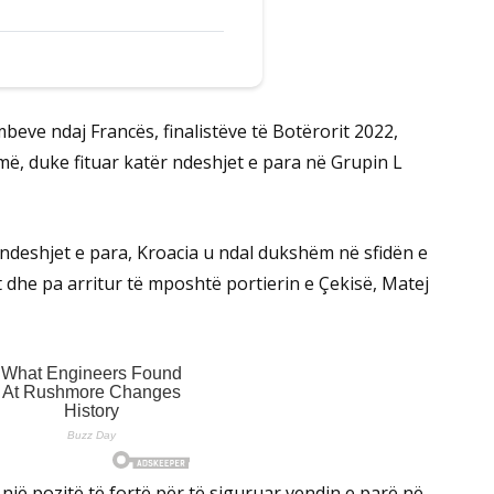
eve ndaj Francës, finalistëve të Botërorit 2022,
rmë, duke fituar katër ndeshjet e para në Grupin L
ndeshjet e para, Kroacia u ndal dukshëm në sfidën e
t dhe pa arritur të mposhtë portierin e Çekisë, Matej
jë pozitë të fortë për të siguruar vendin e parë në