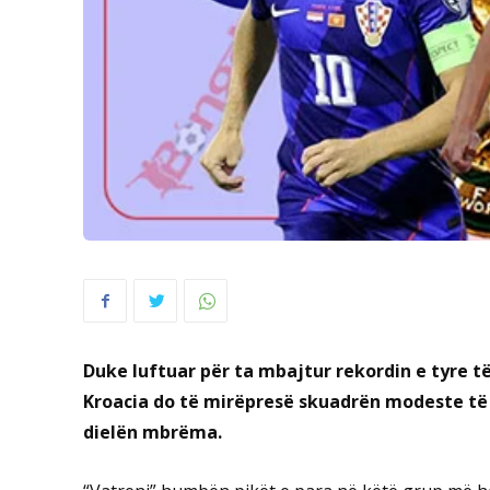
Duke luftuar për ta mbajtur rekordin e tyre t
Kroacia do të mirëpresë skuadrën modeste të 
dielën mbrëma.