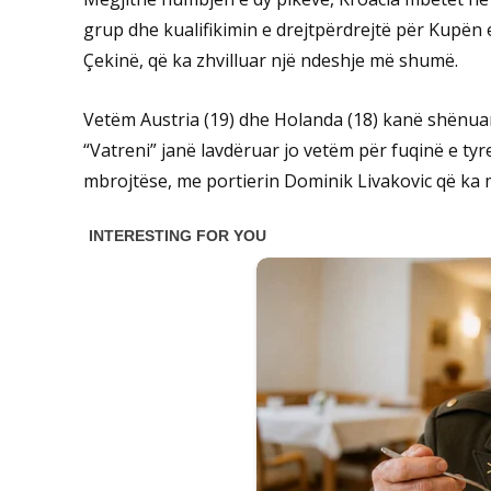
grup dhe kualifikimin e drejtpërdrejtë për Kupën 
Çekinë, që ka zhvilluar një ndeshje më shumë.
Vetëm Austria (19) dhe Holanda (18) kanë shënua
“Vatreni” janë lavdëruar jo vetëm për fuqinë e t
mbrojtëse, me portierin Dominik Livakovic që ka m