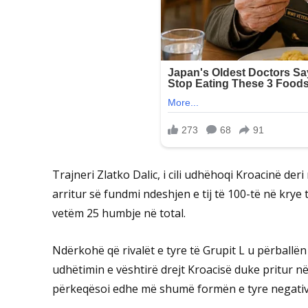
Trajneri Zlatko Dalic, i cili udhëhoqi Kroacinë der
arritur së fundmi ndeshjen e tij të 100-të në krye 
vetëm 25 humbje në total.
Ndërkohë që rivalët e tyre të Grupit L u përballën 
udhëtimin e vështirë drejt Kroacisë duke pritur n
përkeqësoi edhe më shumë formën e tyre negativ