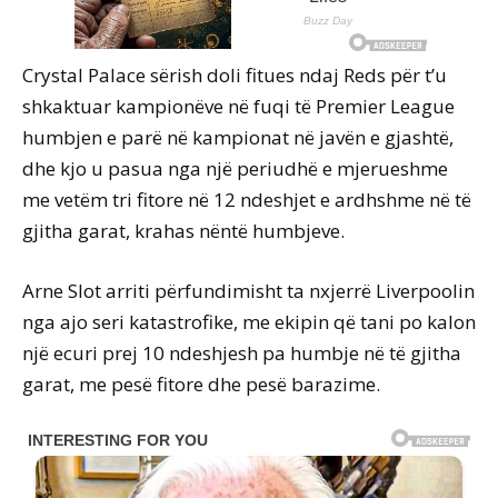
Crystal Palace sërish doli fitues ndaj Reds për t’u
shkaktuar kampionëve në fuqi të Premier League
humbjen e parë në kampionat në javën e gjashtë,
dhe kjo u pasua nga një periudhë e mjerueshme
me vetëm tri fitore në 12 ndeshjet e ardhshme në të
gjitha garat, krahas nëntë humbjeve.
Arne Slot arriti përfundimisht ta nxjerrë Liverpoolin
nga ajo seri katastrofike, me ekipin që tani po kalon
një ecuri prej 10 ndeshjesh pa humbje në të gjitha
garat, me pesë fitore dhe pesë barazime.