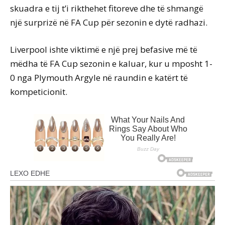
skuadra e tij t’i rikthehet fitoreve dhe të shmangë
një surprizë në FA Cup për sezonin e dytë radhazi.
Liverpool ishte viktimë e një prej befasive më të
mëdha të FA Cup sezonin e kaluar, kur u mposht 1-
0 nga Plymouth Argyle në raundin e katërt të
kompeticionit.