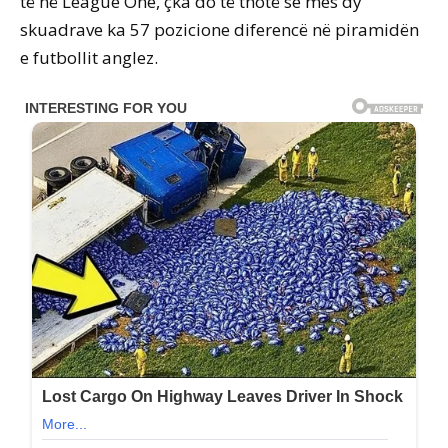
të në League One, çka do të thotë se mes dy
skuadrave ka 57 pozicione diferencë në piramidën
e futbollit anglez.