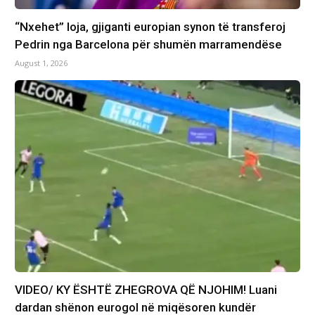
“Nxehet” loja, gjiganti europian synon të transferoj
Pedrin nga Barcelona për shumën marramendëse
August 1, 2026
VIDEO/ KY ËSHTË ZHEGROVA QË NJOHIM! Luani
dardan shënon eurogol në miqësoren kundër