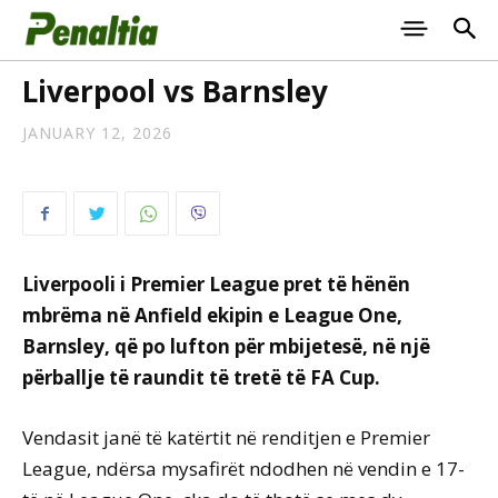
Liverpool vs Barnsley
JANUARY 12, 2026
Liverpooli i Premier League pret të hënën
mbrëma në Anfield ekipin e League One,
Barnsley, që po lufton për mbijetesë, në një
përballje të raundit të tretë të FA Cup.
Vendasit janë të katërtit në renditjen e Premier
League, ndërsa mysafirët ndodhen në vendin e 17-