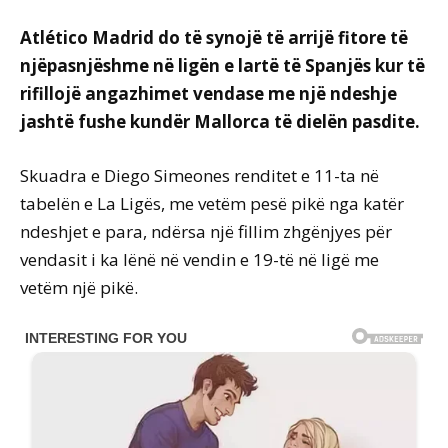
Atlético Madrid do të synojë të arrijë fitore të
njëpasnjëshme në ligën e lartë të Spanjës kur të
rifillojë angazhimet vendase me një ndeshje
jashtë fushe kundër Mallorca të dielën pasdite.
Skuadra e Diego Simeones renditet e 11-ta në
tabelën e La Ligës, me vetëm pesë pikë nga katër
ndeshjet e para, ndërsa një fillim zhgënjyes për
vendasit i ka lënë në vendin e 19-të në ligë me
vetëm një pikë.