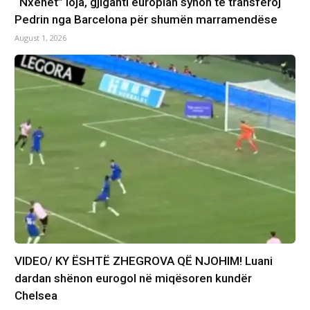
“Nxehet” loja, gjiganti europian synon të transferoj
Pedrin nga Barcelona për shumën marramendëse
August 1, 2026
VIDEO/ KY ËSHTË ZHEGROVA QË NJOHIM! Luani
dardan shënon eurogol në miqësoren kundër
Chelsea