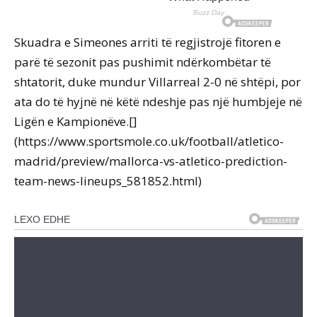
Skuadra e Simeones arriti të regjistrojë fitoren e
parë të sezonit pas pushimit ndërkombëtar të
shtatorit, duke mundur Villarreal 2-0 në shtëpi, por
ata do të hyjnë në këtë ndeshje pas një humbjeje në
Ligën e Kampionëve.[]
(https://www.sportsmole.co.uk/football/atletico-
madrid/preview/mallorca-vs-atletico-prediction-
team-news-lineups_581852.html)