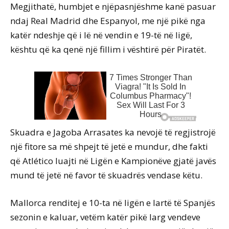
Megjithatë, humbjet e njëpasnjëshme kanë pasuar
ndaj Real Madrid dhe Espanyol, me një pikë nga
katër ndeshje që i lë në vendin e 19-të në ligë,
kështu që ka qenë një fillim i vështirë për Piratët.
Skuadra e Jagoba Arrasates ka nevojë të regjistrojë
një fitore sa më shpejt të jetë e mundur, dhe fakti
që Atlético luajti në Ligën e Kampionëve gjatë javës
mund të jetë në favor të skuadrës vendase këtu.
Mallorca renditej e 10-ta në ligën e lartë të Spanjës
sezonin e kaluar, vetëm katër pikë larg vendeve