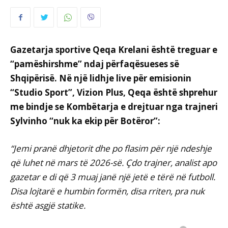
Gazetarja sportive Qeqa Krelani është treguar e
“pamëshirshme” ndaj përfaqësueses së
Shqipërisë. Në një lidhje live për emisionin
“Studio Sport”, Vizion Plus, Qeqa është shprehur
me bindje se Kombëtarja e drejtuar nga trajneri
Sylvinho “nuk ka ekip për Botëror”:
“Jemi pranë dhjetorit dhe po flasim për një ndeshje
që luhet në mars të 2026-së. Çdo trajner, analist apo
gazetar e di që 3 muaj janë një jetë e tërë në futboll.
Disa lojtarë e humbin formën, disa rriten, pra nuk
është asgjë statike.