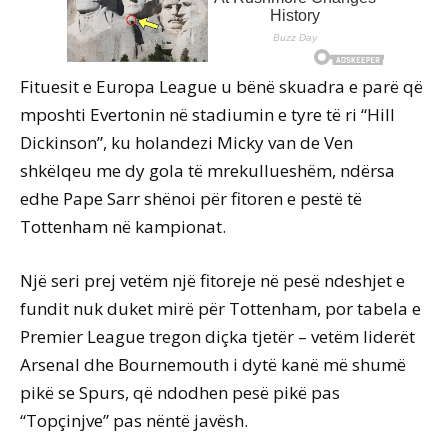
Fituesit e Europa League u bënë skuadra e parë që
mposhti Evertonin në stadiumin e tyre të ri “Hill
Dickinson”, ku holandezi Micky van de Ven
shkëlqeu me dy gola të mrekullueshëm, ndërsa
edhe Pape Sarr shënoi për fitoren e pestë të
Tottenham në kampionat.
Një seri prej vetëm një fitoreje në pesë ndeshjet e
fundit nuk duket mirë për Tottenham, por tabela e
Premier League tregon diçka tjetër – vetëm liderët
Arsenal dhe Bournemouth i dytë kanë më shumë
pikë se Spurs, që ndodhen pesë pikë pas
“Topçinjve” pas nëntë javësh.