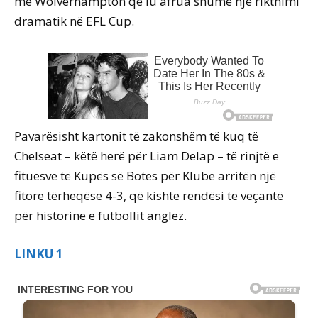
me Wolverhampton që iu afrua shumë një rikthimi
dramatik në EFL Cup.
Pavarësisht kartonit të zakonshëm të kuq të
Chelseat – këtë herë për Liam Delap – të rinjtë e
fituesve të Kupës së Botës për Klube arritën një
fitore tërheqëse 4-3, që kishte rëndësi të veçantë
për historinë e futbollit anglez.
LINKU 1