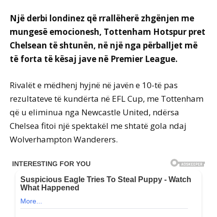
Një derbi londinez që rrallëherë zhgënjen me
mungesë emocionesh, Tottenham Hotspur pret
Chelsean të shtunën, në një nga përballjet më
të forta të kësaj jave në Premier League.
Rivalët e mëdhenj hyjnë në javën e 10-të pas
rezultateve të kundërta në EFL Cup, me Tottenham
që u eliminua nga Newcastle United, ndërsa
Chelsea fitoi një spektakël me shtatë gola ndaj
Wolverhampton Wanderers.