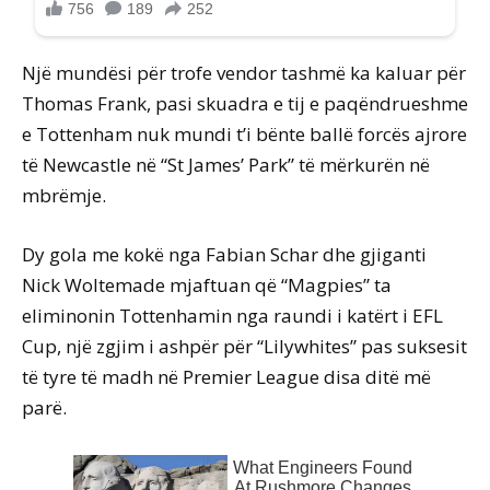
Një mundësi për trofe vendor tashmë ka kaluar për
Thomas Frank, pasi skuadra e tij e paqëndrueshme
e Tottenham nuk mundi t’i bënte ballë forcës ajrore
të Newcastle në “St James’ Park” të mërkurën në
mbrëmje.
Dy gola me kokë nga Fabian Schar dhe gjiganti
Nick Woltemade mjaftuan që “Magpies” ta
eliminonin Tottenhamin nga raundi i katërt i EFL
Cup, një zgjim i ashpër për “Lilywhites” pas suksesit
të tyre të madh në Premier League disa ditë më
parë.