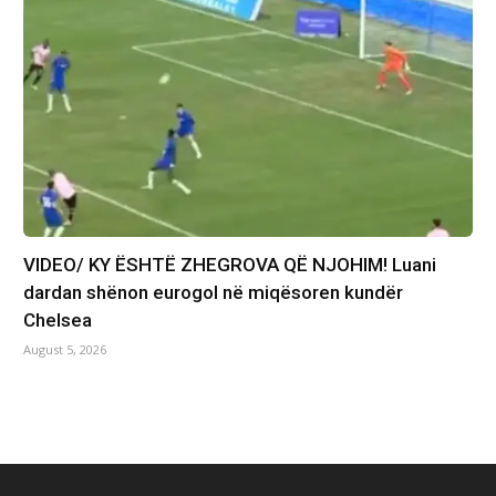
VIDEO/ KY ËSHTË ZHEGROVA QË NJOHIM! Luani
dardan shënon eurogol në miqësoren kundër
Chelsea
August 5, 2026