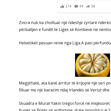
Zvicra nuk ka zhvilluar një ndeshje zyrtare ndër
përballjen e fundit të Ligës së Kombeve në nënto
Helvetikët pësuan rënie nga Liga A pasi përfundu
Megjithatë, ata kanë arritur të krijojnë një seri 
filluar me një barazim ndaj Irlandës së Veriut dh
Skuadra e Murat Yakin tregoi forcë në miqësoret 
Kupës së Botës së ardhshme, duke mposhtur 4-2