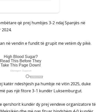
kombëtare që prej humbjes 3-2 ndaj Spanjës në
r 2024.
an në vendin e fundit të grupit me vetëm dy pikë.
prej katër ndeshjesh pa humbje në vitin 2025, duke
e më pas një fitore 3-1 kundër Luksemburgut.
e qershorit kundër dy prej vendeve organizatore të
 Meksikën dhe më pas fituar bindshëm 4-0 kundër