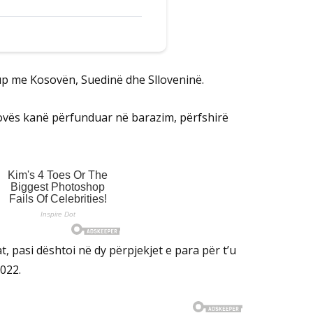
rup me Kosovën, Suedinë dhe Slloveninë.
ovës kanë përfunduar në barazim, përfshirë
t, pasi dështoi në dy përpjekjet e para për t’u
2022.