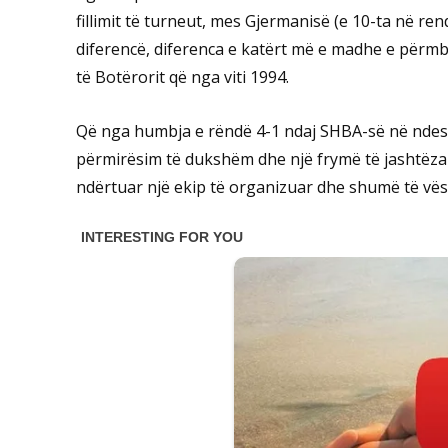
fillimit të turneut, mes Gjermanisë (e 10-ta në ren
diferencë, diferenca e katërt më e madhe e përm
të Botërorit që nga viti 1994.
Që nga humbja e rëndë 4-1 ndaj SHBA-së në ndes
përmirësim të dukshëm dhe një frymë të jashtëza
ndërtuar një ekip të organizuar dhe shumë të vës