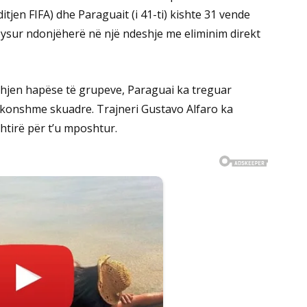
ditjen FIFA) dhe Paraguait (i 41-ti) kishte 31 vende
bysur ndonjëherë në një ndeshje me eliminim direkt
hjen hapëse të grupeve, Paraguai ka treguar
konshme skuadre. Trajneri Gustavo Alfaro ka
htirë për t’u mposhtur.