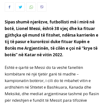
Sipas shumë njerëzve, futbollisti më i mirë në
botë, Lionel Messi, është 38 vjeç dhe ka fituar
gjithçka që mund të fitohet, ndërsa karrierën e
tij të pasur e kurorëzoi duke fituar Kupën e
Botës me Argjentinën, të cilën e çoi në “krye të
botës” në Katar në vitin 2022.
Është e qartë se Messi do ta veshë fanellën
kombëtare në një tjetër garë të madhe –
kampionatin botëror, i cili do të mbahet vitin e
ardhshëm në Shtetet e Bashkuara, Kanada dhe
Meksikë, dhe mediat argjentinase tashmë po flasin
për ndeshjen e fundit të Messit para tifozëve